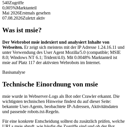
540
Zugriffe
0,005%
Marktanteil
Mai 2026
Erstmals gesehen
07.08.2026
Zuletzt aktiv
Was ist msie?
Der Webrobot msie indexiert und analysiert Inhalte von
Webseiten.
Er zeigt sich meistens mit der IP Adresse 1.24.16.11 und
unter Verwendung des User Agent Mozilla/5.0 (compatible; MSIE
8.0; Windows NT 6.1; Trident/4.0). Mit 0.0048% Marktanteil ist
msie auf Platz 117 der aktivsten Webrobots im Internet.
Basisanalyse
Technische Einordnung von msie
msie wurde in Webserver-Logs als Bot oder Crawler erkannt. Die
wichtigsten technischen Hinweise findest du auf dieser Seite:
bekannte User-Agents, beobachtete IP-Adressen, Aktivitätsdaten
und passende robots.txt-Regeln.
Für eine konkrete Entscheidung solltest du zusätzlich prüfen, welche
URLs msie abruft, wie häufig die Zugriffe sind und ob der Bot