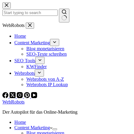
Zum
Inhalt
springen
Keine
WebRobots
Ergebnisse
Home
Content Marketing
Blog monetarisieren
SEO-Texte schreiben
SEO Tools
KWFinder
Webrobots
Webrobots von A-Z
Webrobots IP Lookup
WebRobots
Der Autopilot für das Online-Marketing
Home
Content Marketing
Blog monetarisieren