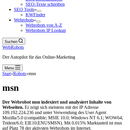
SEO-Texte schreiben
SEO Tools
KWFinder
Webrobots
Webrobots von A-Z
Webrobots IP Lookup
Suchen
WebRobots
Der Autopilot für das Online-Marketing
Menu
Start
Robots
msn
msn
Der Webrobot msn indexiert und analysiert Inhalte von
Webseiten.
Er zeigt sich meistens mit der IP Adresse
109.192.224.236 und unter Verwendung des User Agent
Mozilla/5.0 (compatible; MSIE 10.0; Windows NT 6.1; WOW64;
Trident/6.0; EIE10;ENUSMSN). Mit 0.015% Marktanteil ist msn
auf Platz 78 der aktivsten Webrobots im Internet.