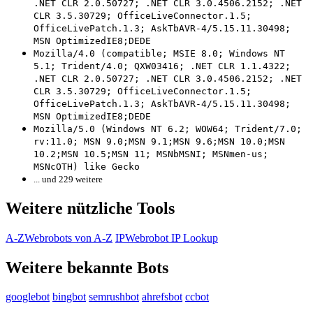
.NET CLR 2.0.50727; .NET CLR 3.0.4506.2152; .NET
CLR 3.5.30729; OfficeLiveConnector.1.5;
OfficeLivePatch.1.3; AskTbAVR-4/5.15.11.30498;
MSN OptimizedIE8;DEDE
Mozilla/4.0 (compatible; MSIE 8.0; Windows NT
5.1; Trident/4.0; QXW03416; .NET CLR 1.1.4322;
.NET CLR 2.0.50727; .NET CLR 3.0.4506.2152; .NET
CLR 3.5.30729; OfficeLiveConnector.1.5;
OfficeLivePatch.1.3; AskTbAVR-4/5.15.11.30498;
MSN OptimizedIE8;DEDE
Mozilla/5.0 (Windows NT 6.2; WOW64; Trident/7.0;
rv:11.0; MSN 9.0;MSN 9.1;MSN 9.6;MSN 10.0;MSN
10.2;MSN 10.5;MSN 11; MSNbMSNI; MSNmen-us;
MSNcOTH) like Gecko
... und 229 weitere
Weitere nützliche Tools
A-Z
Webrobots von A-Z
IP
Webrobot IP Lookup
Weitere bekannte Bots
googlebot
bingbot
semrushbot
ahrefsbot
ccbot