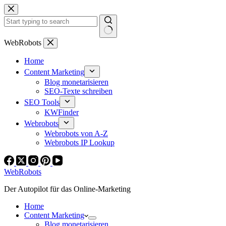
Zum
Inhalt
springen
Keine
WebRobots
Ergebnisse
Home
Content Marketing
Blog monetarisieren
SEO-Texte schreiben
SEO Tools
KWFinder
Webrobots
Webrobots von A-Z
Webrobots IP Lookup
WebRobots
Der Autopilot für das Online-Marketing
Home
Content Marketing
Blog monetarisieren