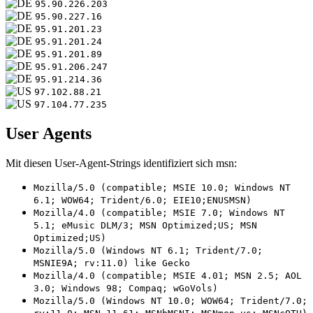
95.90.226.203
95.90.227.16
95.91.201.23
95.91.201.24
95.91.201.89
95.91.206.247
95.91.214.36
97.102.88.21
97.104.77.235
User Agents
Mit diesen User-Agent-Strings identifiziert sich msn:
Mozilla/5.0 (compatible; MSIE 10.0; Windows NT
6.1; WOW64; Trident/6.0; EIE10;ENUSMSN)
Mozilla/4.0 (compatible; MSIE 7.0; Windows NT
5.1; eMusic DLM/3; MSN Optimized;US; MSN
Optimized;US)
Mozilla/5.0 (Windows NT 6.1; Trident/7.0;
MSNIE9A; rv:11.0) like Gecko
Mozilla/4.0 (compatible; MSIE 4.01; MSN 2.5; AOL
3.0; Windows 98; Compaq; wGoVols)
Mozilla/5.0 (Windows NT 10.0; WOW64; Trident/7.0;