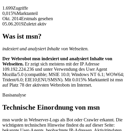
1.699
Zugriffe
0,015%
Marktanteil
Okt. 2014
Erstmals gesehen
05.06.2019
Zuletzt aktiv
Was ist msn?
indexiert und analysiert Inhalte von Webseiten.
Der Webrobot msn indexiert und analysiert Inhalte von
Webseiten.
Er zeigt sich meistens mit der IP Adresse
109.192.224.236 und unter Verwendung des User Agent
Mozilla/5.0 (compatible; MSIE 10.0; Windows NT 6.1; WOW64;
Trident/6.0; EIE10;ENUSMSN). Mit 0.015% Marktanteil ist msn
auf Platz 78 der aktivsten Webrobots im Internet.
Basisanalyse
Technische Einordnung von msn
msn wurde in Webserver-Logs als Bot oder Crawler erkannt. Die
wichtigsten technischen Hinweise findest du auf dieser Seite:
bekannte User-Agents, beobachtete IP-Adressen, Aktivitätsdaten