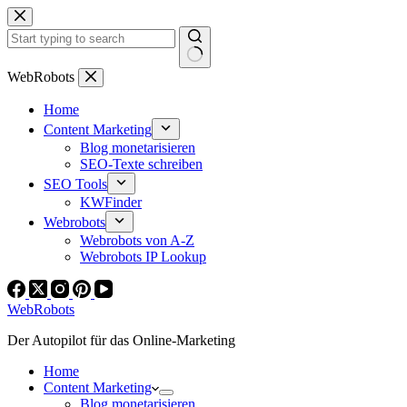
Zum
Inhalt
springen
Keine
WebRobots
Ergebnisse
Home
Content Marketing
Blog monetarisieren
SEO-Texte schreiben
SEO Tools
KWFinder
Webrobots
Webrobots von A-Z
Webrobots IP Lookup
WebRobots
Der Autopilot für das Online-Marketing
Home
Content Marketing
Blog monetarisieren