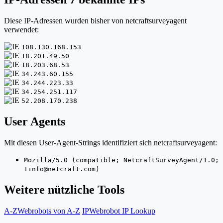
Diese IP-Adressen wurden bisher von netcraftsurveyagent
verwendet:
108.130.168.153
18.201.49.50
18.203.68.53
34.243.60.155
34.244.223.33
34.254.251.117
52.208.170.238
User Agents
Mit diesen User-Agent-Strings identifiziert sich netcraftsurveyagent:
Mozilla/5.0 (compatible; NetcraftSurveyAgent/1.0;
+info@netcraft.com)
Weitere nützliche Tools
A-Z
Webrobots von A-Z
IP
Webrobot IP Lookup