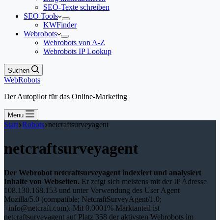
SEO-Texte schreiben
SEO Tools
KWFinder
Webrobots
Webrobots von A-Z
Webrobots IP Lookup
Suchen
WebRobots
Der Autopilot für das Online-Marketing
Menu
Start
Robots
netcraftsurveyagent
netcraftsurveyagent
Der Webrobot netcraftsurveyagent indexiert und analysiert
Inhalte von Webseiten.
Er zeigt sich meistens mit der IP Adresse
108.130.168.153 und unter Verwendung des User Agent
Mozilla/5.0 (compatible; NetcraftSurveyAgent/1.0;
+info@netcraft.com). Mit 0.0001% Marktanteil ist
netcraftsurveyagent auf Platz 358 der aktivsten Webrobots im