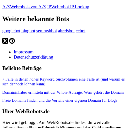
A-Z
Webrobots von A-Z
IP
Webrobot IP Lookup
Weitere bekannte Bots
googlebot
bingbot
semrushbot
ahrefsbot
ccbot
Impressum
Datenschutzerklärung
Beliebte Beiträge
7 Fälle in denen hohes Keyword Suchvolumen eine Falle ist (und warum es
sich dennoch lohnen kann)
Domaininhaber ermitteln mit der Whois-Abfrage: Wem gehört die Domain
Freie Domains finden und die Vorteile einer eigenen Domain für Blogs
Über WebRobots.de
Hier wird gebloggt. Auf WebRobots.de findest du wertvolle
Informationen über
erfolgreich Bloggen
und das
Geld verdienen