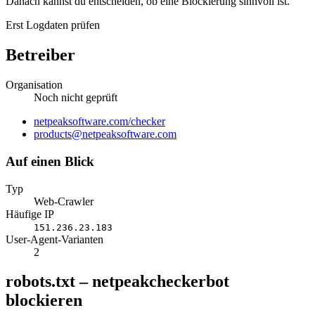
Danach kannst du entscheiden, ob eine Blockierung sinnvoll ist.
Erst Logdaten prüfen
Betreiber
Organisation
Noch nicht geprüft
Website
netpeaksoftware.com/checker
E-
products@netpeaksoftware.com
Mail
Auf einen Blick
Typ
Web-Crawler
Häufige IP
151.236.23.183
User-Agent-Varianten
2
robots.txt – netpeakcheckerbot
blockieren