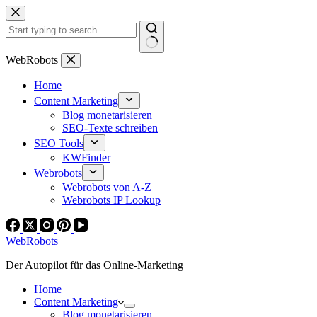
Zum
Inhalt
springen
Keine
WebRobots
Ergebnisse
Home
Content Marketing
Blog monetarisieren
SEO-Texte schreiben
SEO Tools
KWFinder
Webrobots
Webrobots von A-Z
Webrobots IP Lookup
WebRobots
Der Autopilot für das Online-Marketing
Home
Content Marketing
Blog monetarisieren