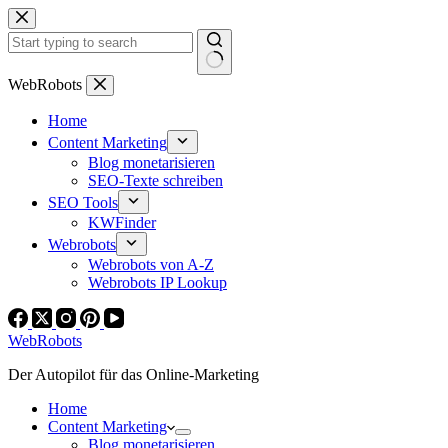
Zum
Inhalt
springen
Keine
WebRobots
Ergebnisse
Home
Content Marketing
Blog monetarisieren
SEO-Texte schreiben
SEO Tools
KWFinder
Webrobots
Webrobots von A-Z
Webrobots IP Lookup
WebRobots
Der Autopilot für das Online-Marketing
Home
Content Marketing
Blog monetarisieren