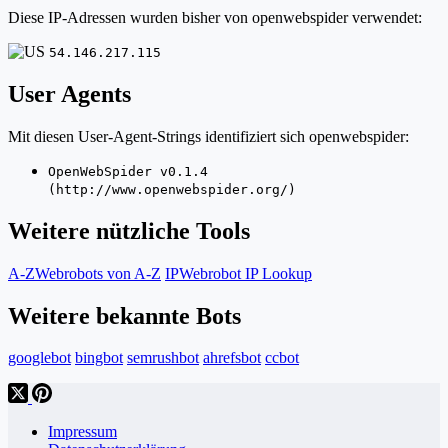
Diese IP-Adressen wurden bisher von openwebspider verwendet:
54.146.217.115
User Agents
Mit diesen User-Agent-Strings identifiziert sich openwebspider:
OpenWebSpider v0.1.4
(http://www.openwebspider.org/)
Weitere nützliche Tools
A-Z
Webrobots von A-Z
IP
Webrobot IP Lookup
Weitere bekannte Bots
googlebot
bingbot
semrushbot
ahrefsbot
ccbot
Impressum