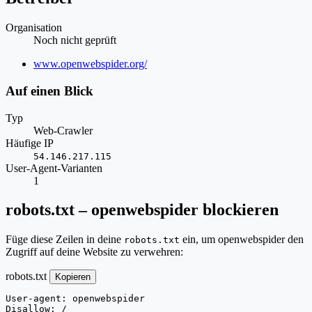
Organisation
Noch nicht geprüft
Website
www.openwebspider.org/
Auf einen Blick
Typ
Web-Crawler
Häufige IP
54.146.217.115
User-Agent-Varianten
1
robots.txt – openwebspider blockieren
Füge diese Zeilen in deine
ein, um openwebspider den
robots.txt
Zugriff auf deine Website zu verwehren:
robots.txt
Kopieren
User-agent: openwebspider

Disallow: /