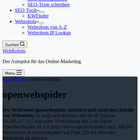
SEO-Texte schreiben
SEO Tools
KWFinder
Webrobots
Webrobots von A-Z
Webrobots IP Lookup
Suchen
WebRobots
Der Autopilot für das Online-Marketing
Menu
Start
Robots
openwebspider
openwebspider
Der Webrobot openwebspider indexiert und analysiert Inhalte
von Webseiten.
Er zeigt sich meistens mit der IP Adresse
54.146.217.115 und unter Verwendung des User Agent
OpenWebSpider v0.1.4 (http://www.openwebspider.org/). Mit 0%
Marktanteil ist openwebspider auf Platz 535 der aktivsten
Webrobots im Internet.