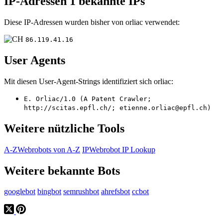
IP-Adressen
1 bekannte IPs
Diese IP-Adressen wurden bisher von orliac verwendet:
86.119.41.16
User Agents
Mit diesen User-Agent-Strings identifiziert sich orliac:
E. Orliac/1.0 (A Patent Crawler;
http://scitas.epfl.ch/; etienne.orliac@epfl.ch)
Weitere nützliche Tools
A-Z
Webrobots von A-Z
IP
Webrobot IP Lookup
Weitere bekannte Bots
googlebot
bingbot
semrushbot
ahrefsbot
ccbot