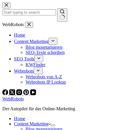
Zum
Inhalt
springen
Keine
WebRobots
Ergebnisse
Home
Content Marketing
Blog monetarisieren
SEO-Texte schreiben
SEO Tools
KWFinder
Webrobots
Webrobots von A-Z
Webrobots IP Lookup
WebRobots
Der Autopilot für das Online-Marketing
Home
Content Marketing
Blog monetarisieren