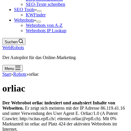
SEO-Texte schreiben
SEO Tools
KWFinder
Webrobots
Webrobots von A-Z
Webrobots IP Lookup
Suchen
WebRobots
Der Autopilot für das Online-Marketing
Menu
Start
Robots
orliac
orliac
Der Webrobot orliac indexiert und analysiert Inhalte von
Webseiten.
Er zeigt sich meistens mit der IP Adresse 86.119.41.16
und unter Verwendung des User Agent E. Orliac/1.0 (A Patent
Crawler; http://scitas.epfl.ch/; etienne.orliac@epfl.ch). Mit 0%
Marktanteil ist orliac auf Platz 424 der aktivsten Webrobots im
Internet.