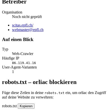
Betreiber
Organisation
Noch nicht geprüft
Website
scitas.epfl.ch/
E-
webmaster@epfl.ch
Mail
Auf einen Blick
Typ
Web-Crawler
Häufige IP
86.119.41.16
User-Agent-Varianten
1
robots.txt – orliac blockieren
Füge diese Zeilen in deine
ein, um orliac den Zugriff
robots.txt
auf deine Website zu verwehren:
robots.txt
Kopieren