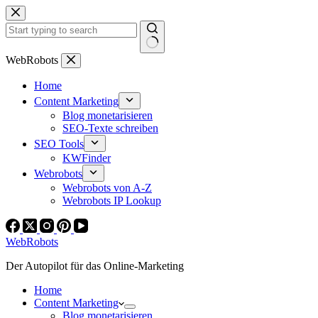
Zum
Inhalt
springen
Keine
WebRobots
Ergebnisse
Home
Content Marketing
Blog monetarisieren
SEO-Texte schreiben
SEO Tools
KWFinder
Webrobots
Webrobots von A-Z
Webrobots IP Lookup
WebRobots
Der Autopilot für das Online-Marketing
Home
Content Marketing
Blog monetarisieren