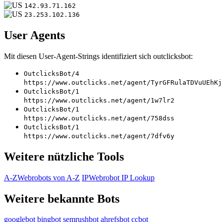
142.93.71.162
23.253.102.136
User Agents
Mit diesen User-Agent-Strings identifiziert sich outclicksbot:
OutclicksBot/4
https://www.outclicks.net/agent/TyrGFRulaTDVuUEhKj
OutclicksBot/1
https://www.outclicks.net/agent/1w7lr2
OutclicksBot/1
https://www.outclicks.net/agent/758dss
OutclicksBot/1
https://www.outclicks.net/agent/7dfv6y
Weitere nützliche Tools
A-Z
Webrobots von A-Z
IP
Webrobot IP Lookup
Weitere bekannte Bots
googlebot
bingbot
semrushbot
ahrefsbot
ccbot