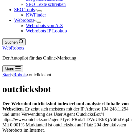
SEO-Texte schreiben
SEO Tools
KWFinder
Webrobots
Webrobots von A-Z
Webrobots IP Lookup
Suchen
WebRobots
Der Autopilot für das Online-Marketing
Menu
Start
Robots
outclicksbot
outclicksbot
Der Webrobot outclicksbot indexiert und analysiert Inhalte von
Webseiten.
Er zeigt sich meistens mit der IP Adresse 104.248.1.254
und unter Verwendung des User Agent OutclicksBot/4
https://www.outclicks.net/agent/TyrGFRulaTDVuUEhKjA6f6d
Mit 0.001% Marktanteil ist outclicksbot auf Platz 204 der aktivsten
Webrobots im Internet.