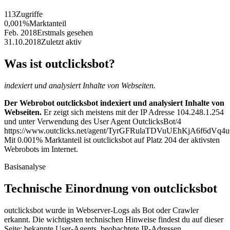
113
Zugriffe
0,001%
Marktanteil
Feb. 2018
Erstmals gesehen
31.10.2018
Zuletzt aktiv
Was ist outclicksbot?
indexiert und analysiert Inhalte von Webseiten.
Der Webrobot outclicksbot indexiert und analysiert Inhalte von
Webseiten.
Er zeigt sich meistens mit der IP Adresse 104.248.1.254
und unter Verwendung des User Agent OutclicksBot/4
https://www.outclicks.net/agent/TyrGFRulaTDVuUEhKjA6f6d
Mit 0.001% Marktanteil ist outclicksbot auf Platz 204 der aktivsten
Webrobots im Internet.
Basisanalyse
Technische Einordnung von outclicksbot
outclicksbot wurde in Webserver-Logs als Bot oder Crawler
erkannt. Die wichtigsten technischen Hinweise findest du auf dieser
Seite: bekannte User-Agents, beobachtete IP-Adressen,