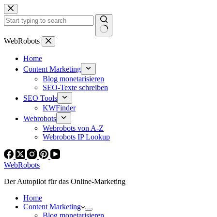
Zum
Inhalt
springen
Keine
WebRobots
Ergebnisse
Home
Content Marketing
Blog monetarisieren
SEO-Texte schreiben
SEO Tools
KWFinder
Webrobots
Webrobots von A-Z
Webrobots IP Lookup
WebRobots
Der Autopilot für das Online-Marketing
Home
Content Marketing
Blog monetarisieren