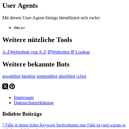
User Agents
Mit diesen User-Agent-Strings identifiziert sich owler:
OWLer
Weitere nützliche Tools
A-Z
Webrobots von A-Z
IP
Webrobot IP Lookup
Weitere bekannte Bots
googlebot
bingbot
semrushbot
ahrefsbot
ccbot
Impressum
Datenschutzerklärung
Beliebte Beiträge
7 Fälle in denen hohes Keyword Suchvolumen eine Falle ist (und warum es