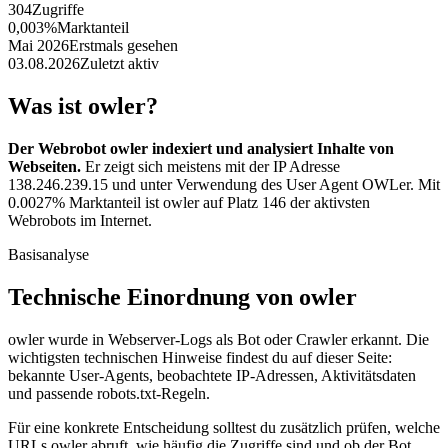
304
Zugriffe
0,003%
Marktanteil
Mai 2026
Erstmals gesehen
03.08.2026
Zuletzt aktiv
Was ist owler?
Der Webrobot owler indexiert und analysiert Inhalte von
Webseiten.
Er zeigt sich meistens mit der IP Adresse
138.246.239.15 und unter Verwendung des User Agent OWLer. Mit
0.0027% Marktanteil ist owler auf Platz 146 der aktivsten
Webrobots im Internet.
Basisanalyse
Technische Einordnung von owler
owler wurde in Webserver-Logs als Bot oder Crawler erkannt. Die
wichtigsten technischen Hinweise findest du auf dieser Seite:
bekannte User-Agents, beobachtete IP-Adressen, Aktivitätsdaten
und passende robots.txt-Regeln.
Für eine konkrete Entscheidung solltest du zusätzlich prüfen, welche
URLs owler abruft, wie häufig die Zugriffe sind und ob der Bot