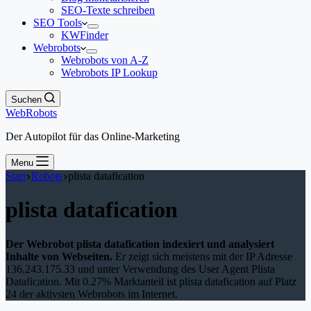
SEO-Texte schreiben
SEO Tools
KWFinder
Webrobots
Webrobots von A-Z
Webrobots IP Lookup
Suchen
WebRobots
Der Autopilot für das Online-Marketing
Menu
Start
Robots
plista datafication
plista datafication
Der Webrobot plista datafication indexiert und analysiert
Inhalte von Webseiten.
Er zeigt sich meistens mit der IP Adresse
136.243.175.33 und unter Verwendung des User Agent Plista
Datafication. Mit 0.27% Marktanteil ist plista datafication auf Platz
24 der aktivsten Webrobots im Internet.