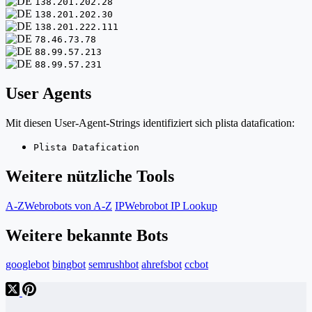
138.201.202.28
138.201.202.30
138.201.222.111
78.46.73.78
88.99.57.213
88.99.57.231
User Agents
Mit diesen User-Agent-Strings identifiziert sich plista datafication:
Plista Datafication
Weitere nützliche Tools
A-Z
Webrobots von A-Z
IP
Webrobot IP Lookup
Weitere bekannte Bots
googlebot
bingbot
semrushbot
ahrefsbot
ccbot