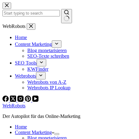
Zum
Inhalt
springen
Keine
WebRobots
Ergebnisse
Home
Content Marketing
Blog monetarisieren
SEO-Texte schreiben
SEO Tools
KWFinder
Webrobots
Webrobots von A-Z
Webrobots IP Lookup
WebRobots
Der Autopilot für das Online-Marketing
Home
Content Marketing
Blog monetarisieren