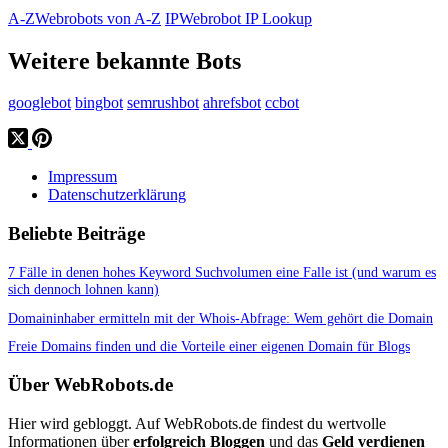
A-Z
Webrobots von A-Z
IP
Webrobot IP Lookup
Weitere bekannte Bots
googlebot
bingbot
semrushbot
ahrefsbot
ccbot
Impressum
Datenschutzerklärung
Beliebte Beiträge
7 Fälle in denen hohes Keyword Suchvolumen eine Falle ist (und warum es
sich dennoch lohnen kann)
Domaininhaber ermitteln mit der Whois-Abfrage: Wem gehört die Domain
Freie Domains finden und die Vorteile einer eigenen Domain für Blogs
Über WebRobots.de
Hier wird gebloggt. Auf WebRobots.de findest du wertvolle
Informationen über
erfolgreich Bloggen
und das
Geld verdienen