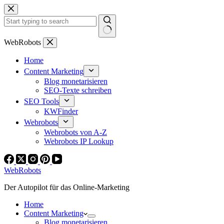
Zum
Inhalt
springen
Keine
WebRobots
Ergebnisse
Home
Content Marketing
Blog monetarisieren
SEO-Texte schreiben
SEO Tools
KWFinder
Webrobots
Webrobots von A-Z
Webrobots IP Lookup
WebRobots
Der Autopilot für das Online-Marketing
Home
Content Marketing
Blog monetarisieren