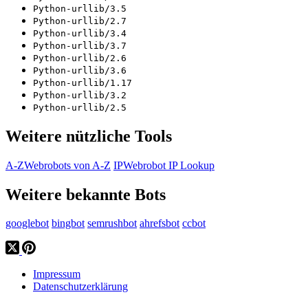
Python-urllib/3.5
Python-urllib/2.7
Python-urllib/3.4
Python-urllib/3.7
Python-urllib/2.6
Python-urllib/3.6
Python-urllib/1.17
Python-urllib/3.2
Python-urllib/2.5
Weitere nützliche Tools
A-Z
Webrobots von A-Z
IP
Webrobot IP Lookup
Weitere bekannte Bots
googlebot
bingbot
semrushbot
ahrefsbot
ccbot
Impressum
Datenschutzerklärung