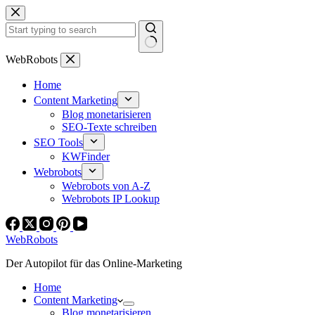
Zum
Inhalt
springen
Keine
WebRobots
Ergebnisse
Home
Content Marketing
Blog monetarisieren
SEO-Texte schreiben
SEO Tools
KWFinder
Webrobots
Webrobots von A-Z
Webrobots IP Lookup
WebRobots
Der Autopilot für das Online-Marketing
Home
Content Marketing
Blog monetarisieren