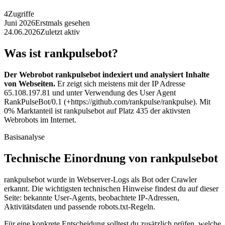
4
Zugriffe
Juni 2026
Erstmals gesehen
24.06.2026
Zuletzt aktiv
Was ist rankpulsebot?
Der Webrobot rankpulsebot indexiert und analysiert Inhalte
von Webseiten.
Er zeigt sich meistens mit der IP Adresse
65.108.197.81 und unter Verwendung des User Agent
RankPulseBot/0.1 (+https://github.com/rankpulse/rankpulse). Mit
0% Marktanteil ist rankpulsebot auf Platz 435 der aktivsten
Webrobots im Internet.
Basisanalyse
Technische Einordnung von rankpulsebot
rankpulsebot wurde in Webserver-Logs als Bot oder Crawler
erkannt. Die wichtigsten technischen Hinweise findest du auf dieser
Seite: bekannte User-Agents, beobachtete IP-Adressen,
Aktivitätsdaten und passende robots.txt-Regeln.
Für eine konkrete Entscheidung solltest du zusätzlich prüfen, welche