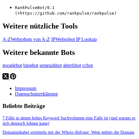
RankPulseBot/0.1
(+https://github.com/rankpulse/rankpulse)
Weitere nützliche Tools
A-Z
Webrobots von A-Z
IP
Webrobot IP Lookup
Weitere bekannte Bots
googlebot
bingbot
semrushbot
ahrefsbot
ccbot
Impressum
Datenschutzerklärung
Beliebte Beiträge
7 Fälle in denen hohes Keyword Suchvolumen eine Falle ist (und warum es
sich dennoch lohnen kann)
Domaininhaber ermitteln mit der Whois-Abfrage: Wem gehört die Domain