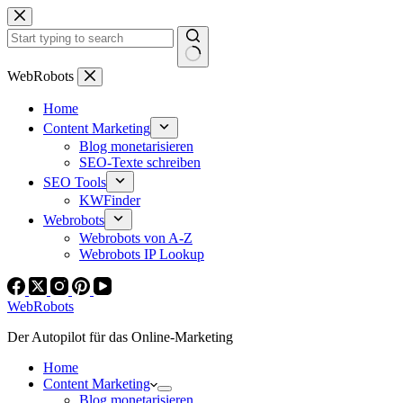
Zum
Inhalt
springen
Keine
WebRobots
Ergebnisse
Home
Content Marketing
Blog monetarisieren
SEO-Texte schreiben
SEO Tools
KWFinder
Webrobots
Webrobots von A-Z
Webrobots IP Lookup
WebRobots
Der Autopilot für das Online-Marketing
Home
Content Marketing
Blog monetarisieren