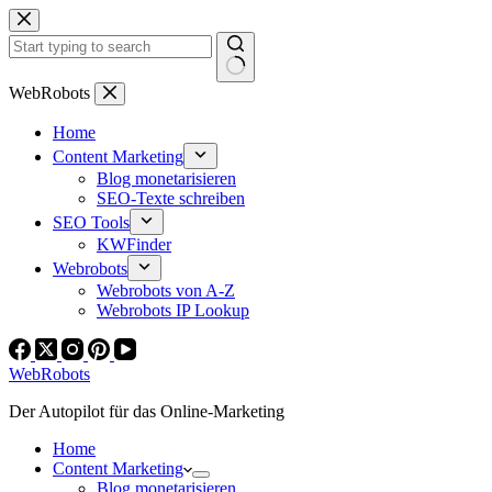
Zum
Inhalt
springen
Keine
WebRobots
Ergebnisse
Home
Content Marketing
Blog monetarisieren
SEO-Texte schreiben
SEO Tools
KWFinder
Webrobots
Webrobots von A-Z
Webrobots IP Lookup
WebRobots
Der Autopilot für das Online-Marketing
Home
Content Marketing
Blog monetarisieren