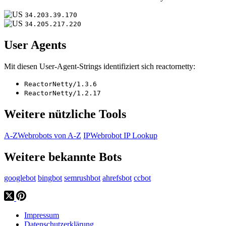
34.203.39.170
34.205.217.220
User Agents
Mit diesen User-Agent-Strings identifiziert sich reactornetty:
ReactorNetty/1.3.6
ReactorNetty/1.2.17
Weitere nützliche Tools
A-Z
Webrobots von A-Z
IP
Webrobot IP Lookup
Weitere bekannte Bots
googlebot
bingbot
semrushbot
ahrefsbot
ccbot
Impressum
Datenschutzerklärung