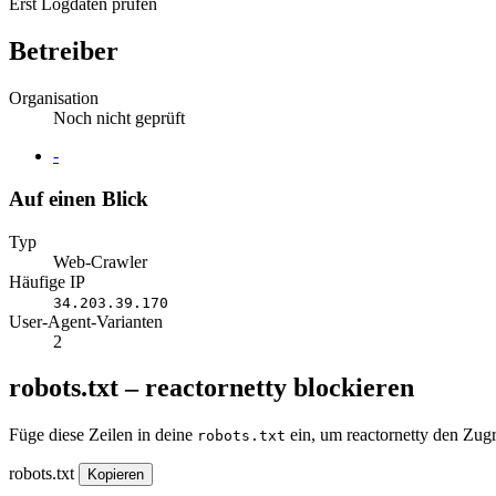
Erst Logdaten prüfen
Betreiber
Organisation
Noch nicht geprüft
Website
-
Auf einen Blick
Typ
Web-Crawler
Häufige IP
34.203.39.170
User-Agent-Varianten
2
robots.txt – reactornetty blockieren
Füge diese Zeilen in deine
ein, um reactornetty den Zugr
robots.txt
robots.txt
Kopieren