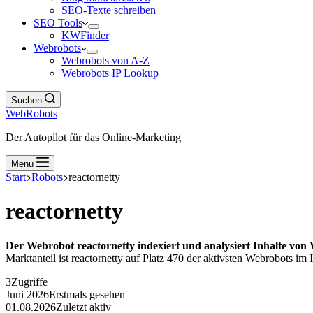
SEO-Texte schreiben
SEO Tools
KWFinder
Webrobots
Webrobots von A-Z
Webrobots IP Lookup
Suchen
WebRobots
Der Autopilot für das Online-Marketing
Menu
Start
Robots
reactornetty
reactornetty
Der Webrobot reactornetty indexiert und analysiert Inhalte von 
Marktanteil ist reactornetty auf Platz 470 der aktivsten Webrobots im I
3
Zugriffe
Juni 2026
Erstmals gesehen
01.08.2026
Zuletzt aktiv