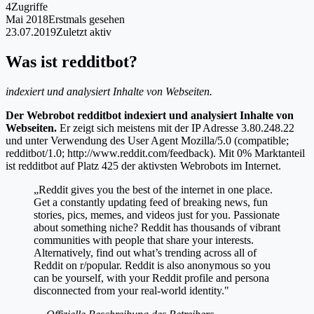
4
Zugriffe
Mai 2018
Erstmals gesehen
23.07.2019
Zuletzt aktiv
Was ist redditbot?
indexiert und analysiert Inhalte von Webseiten.
Der Webrobot redditbot indexiert und analysiert Inhalte von
Webseiten.
Er zeigt sich meistens mit der IP Adresse 3.80.248.22
und unter Verwendung des User Agent Mozilla/5.0 (compatible;
redditbot/1.0; http://www.reddit.com/feedback). Mit 0% Marktanteil
ist redditbot auf Platz 425 der aktivsten Webrobots im Internet.
„Reddit gives you the best of the internet in one place.
Get a constantly updating feed of breaking news, fun
stories, pics, memes, and videos just for you. Passionate
about something niche? Reddit has thousands of vibrant
communities with people that share your interests.
Alternatively, find out what’s trending across all of
Reddit on r/popular. Reddit is also anonymous so you
can be yourself, with your Reddit profile and persona
disconnected from your real-world identity."