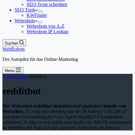
SEO-Texte schreiben
SEO Tools
KWFinder
Webrobots
Webrobots von A-Z
Webrobots IP Lookup
Suchen
WebRobots
Der Autopilot für das Online-Marketing
Menu
Start
Robots
redditbot
redditbot
Der Webrobot redditbot indexiert und analysiert Inhalte von
Webseiten.
Er zeigt sich meistens mit der IP Adresse 3.80.248.22
und unter Verwendung des User Agent Mozilla/5.0 (compatible;
redditbot/1.0; http://www.reddit.com/feedback). Mit 0% Marktanteil
ist redditbot auf Platz 425 der aktivsten Webrobots im Internet.