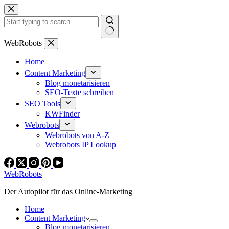
Zum
Inhalt
springen
Keine
WebRobots
Ergebnisse
Home
Content Marketing
Blog monetarisieren
SEO-Texte schreiben
SEO Tools
KWFinder
Webrobots
Webrobots von A-Z
Webrobots IP Lookup
WebRobots
Der Autopilot für das Online-Marketing
Home
Content Marketing
Blog monetarisieren