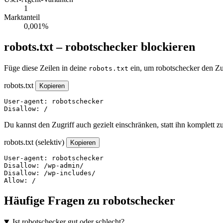
1
Marktanteil
0,001%
robots.txt – robotschecker blockieren
Füge diese Zeilen in deine
ein, um robotschecker den Zu
robots.txt
robots.txt
Kopieren
User-agent: robotschecker

Disallow: /
Du kannst den Zugriff auch gezielt einschränken, statt ihn komplett z
robots.txt (selektiv)
Kopieren
User-agent: robotschecker

Disallow: /wp-admin/

Disallow: /wp-includes/

Allow: /
Häufige Fragen zu robotschecker
Ist robotschecker gut oder schlecht?