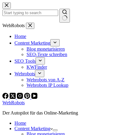
Zum
Inhalt
springen
Keine
WebRobots
Ergebnisse
Home
Content Marketing
Blog monetarisieren
SEO-Texte schreiben
SEO Tools
KWFinder
Webrobots
Webrobots von A-Z
Webrobots IP Lookup
WebRobots
Der Autopilot für das Online-Marketing
Home
Content Marketing
Blog monetarisieren