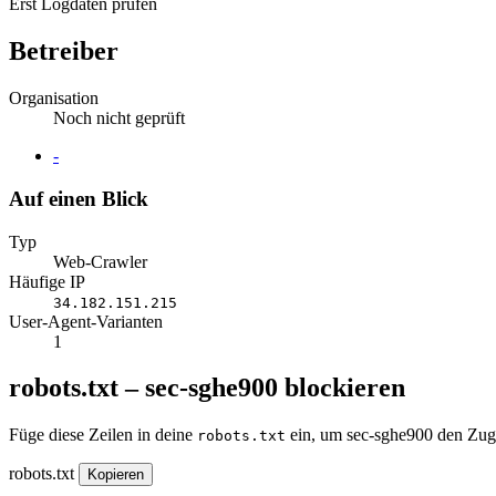
Erst Logdaten prüfen
Betreiber
Organisation
Noch nicht geprüft
Website
-
Auf einen Blick
Typ
Web-Crawler
Häufige IP
34.182.151.215
User-Agent-Varianten
1
robots.txt – sec-sghe900 blockieren
Füge diese Zeilen in deine
ein, um sec-sghe900 den Zugr
robots.txt
robots.txt
Kopieren