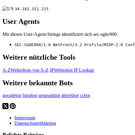
34.182.151.215
User Agents
Mit diesen User-Agent-Strings identifiziert sich sec-sghe900:
SEC-SGHE900/1.0 NetFront/3.2 Profile/MIDP-2.0 Conf
Weitere nützliche Tools
A-Z
Webrobots von A-Z
IP
Webrobot IP Lookup
Weitere bekannte Bots
googlebot
bingbot
semrushbot
ahrefsbot
ccbot
Impressum
Datenschutzerklärung
Beliebte Beiträge