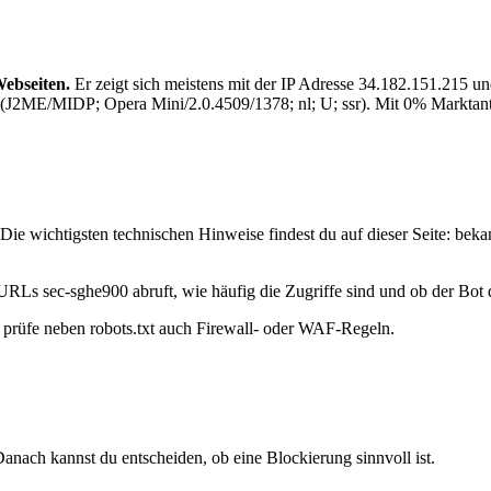
Webseiten.
Er zeigt sich meistens mit der IP Adresse 34.182.151.21
2ME/MIDP; Opera Mini/2.0.4509/1378; nl; U; ssr). Mit 0% Marktanteil 
ie wichtigsten technischen Hinweise findest du auf dieser Seite: beka
URLs sec-sghe900 abruft, wie häufig die Zugriffe sind und ob der Bot d
t, prüfe neben robots.txt auch Firewall- oder WAF-Regeln.
anach kannst du entscheiden, ob eine Blockierung sinnvoll ist.