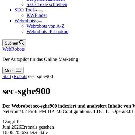
SEO-Texte schreiben
SEO Tools
KWFinder
Webrobots
Webrobots von A-Z
Webrobots IP Lookup
Suchen
WebRobots
Der Autopilot für das Online-Marketing
Menu
Start
Robots
sec-sghe900
sec-sghe900
Der Webrobot sec-sghe900 indexiert und analysiert Inhalte von 
NetFront/3.2 Profile/MIDP-2.0 Configuration/CLDC-1.1 Opera/8.01 (J
1
Zugriffe
Juni 2026
Erstmals gesehen
16.06.2026
Zuletzt aktiv