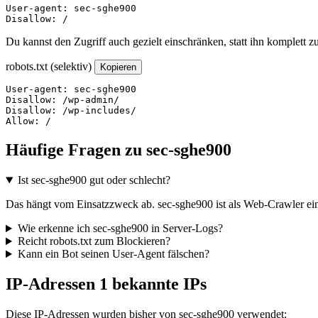
User-agent: sec-sghe900

Disallow: /
Du kannst den Zugriff auch gezielt einschränken, statt ihn komplett z
robots.txt (selektiv)
Kopieren
User-agent: sec-sghe900

Disallow: /wp-admin/

Disallow: /wp-includes/

Allow: /
Häufige Fragen zu sec-sghe900
Ist sec-sghe900 gut oder schlecht?
Das hängt vom Einsatzzweck ab. sec-sghe900 ist als Web-Crawler eing
Wie erkenne ich sec-sghe900 in Server-Logs?
Reicht robots.txt zum Blockieren?
Kann ein Bot seinen User-Agent fälschen?
IP-Adressen
1 bekannte IPs
Diese IP-Adressen wurden bisher von sec-sghe900 verwendet: