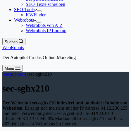
SEO-Texte schreiben
SEO Tools
KWFinder
Webrobots
Webrobots von A-Z
Webrobots IP Lookup
Suchen
WebRobots
Der Autopilot für das Online-Marketing
Menu
Start
Robots
sec-sghx210
sec-sghx210
Der Webrobot sec-sghx210 indexiert und analysiert Inhalte von
Webseiten.
Er zeigt sich meistens mit der IP Adresse 34.12.236.225
und unter Verwendung des User Agent SEC-SGHX210/1.0
UP.Link/6.3.1.13.0. Mit 0% Marktanteil ist sec-sghx210 auf Platz
467 der aktivsten Webrobots im Internet.