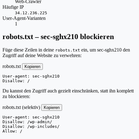
Web-Crawler
Häufige IP
34.12.236.225
User-Agent-Varianten
1
robots.txt – sec-sghx210 blockieren
Füge diese Zeilen in deine
ein, um sec-sghx210 den
robots.txt
Zugriff auf deine Website zu verwehren:
robots.txt
Kopieren
User-agent: sec-sghx210

Disallow: /
Du kannst den Zugriff auch gezielt einschränken, statt ihn komplett
zu blockieren:
robots.txt (selektiv)
Kopieren
User-agent: sec-sghx210

Disallow: /wp-admin/

Disallow: /wp-includes/

Allow: /