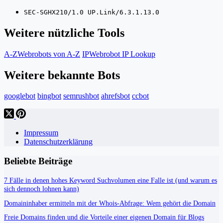
SEC-SGHX210/1.0 UP.Link/6.3.1.13.0
Weitere nützliche Tools
A-Z
Webrobots von A-Z
IP
Webrobot IP Lookup
Weitere bekannte Bots
googlebot
bingbot
semrushbot
ahrefsbot
ccbot
Impressum
Datenschutzerklärung
Beliebte Beiträge
7 Fälle in denen hohes Keyword Suchvolumen eine Falle ist (und warum es
sich dennoch lohnen kann)
Domaininhaber ermitteln mit der Whois-Abfrage: Wem gehört die Domain
Freie Domains finden und die Vorteile einer eigenen Domain für Blogs