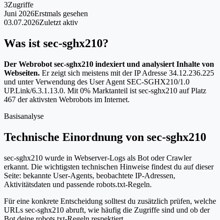
3
Zugriffe
Juni 2026
Erstmals gesehen
03.07.2026
Zuletzt aktiv
Was ist sec-sghx210?
Der Webrobot sec-sghx210 indexiert und analysiert Inhalte von
Webseiten.
Er zeigt sich meistens mit der IP Adresse 34.12.236.225
und unter Verwendung des User Agent SEC-SGHX210/1.0
UP.Link/6.3.1.13.0. Mit 0% Marktanteil ist sec-sghx210 auf Platz
467 der aktivsten Webrobots im Internet.
Basisanalyse
Technische Einordnung von sec-sghx210
sec-sghx210 wurde in Webserver-Logs als Bot oder Crawler
erkannt. Die wichtigsten technischen Hinweise findest du auf dieser
Seite: bekannte User-Agents, beobachtete IP-Adressen,
Aktivitätsdaten und passende robots.txt-Regeln.
Für eine konkrete Entscheidung solltest du zusätzlich prüfen, welche
URLs sec-sghx210 abruft, wie häufig die Zugriffe sind und ob der
Bot deine robots.txt-Regeln respektiert.