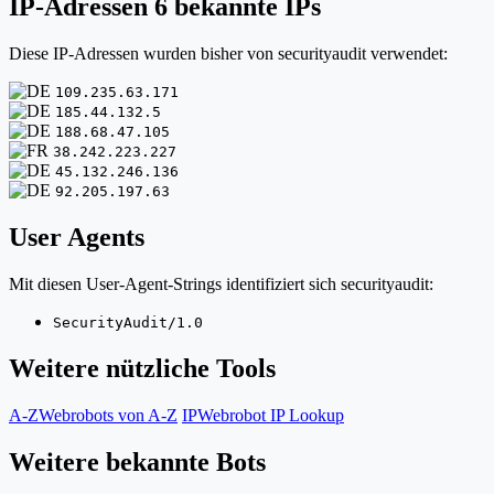
IP-Adressen
6 bekannte IPs
Diese IP-Adressen wurden bisher von securityaudit verwendet:
109.235.63.171
185.44.132.5
188.68.47.105
38.242.223.227
45.132.246.136
92.205.197.63
User Agents
Mit diesen User-Agent-Strings identifiziert sich securityaudit:
SecurityAudit/1.0
Weitere nützliche Tools
A-Z
Webrobots von A-Z
IP
Webrobot IP Lookup
Weitere bekannte Bots