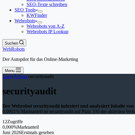
SEO-Texte schreiben
SEO Tools
KWFinder
Webrobots
Webrobots von A-Z
Webrobots IP Lookup
Suchen
WebRobots
Der Autopilot für das Online-Marketing
Menu
Start
Robots
securityaudit
securityaudit
Der Webrobot securityaudit indexiert und analysiert Inhalte von
0.0001% Marktanteil ist securityaudit auf Platz 330 der aktivsten Web
12
Zugriffe
0,000%
Marktanteil
Juni 2026
Erstmals gesehen