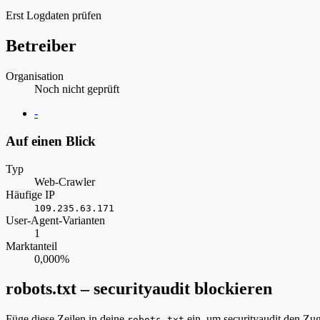
Erst Logdaten prüfen
Betreiber
Organisation
Noch nicht geprüft
Website
-
Auf einen Blick
Typ
Web-Crawler
Häufige IP
109.235.63.171
User-Agent-Varianten
1
Marktanteil
0,000%
robots.txt – securityaudit blockieren
Füge diese Zeilen in deine
ein, um securityaudit den Zug
robots.txt