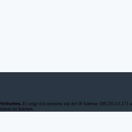
 Webseiten.
Er zeigt sich meistens mit der IP Adresse 109.235.63.171
robots im Internet.