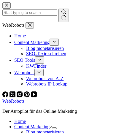
Zum
Inhalt
springen
Keine
WebRobots
Ergebnisse
Home
Content Marketing
Blog monetarisieren
SEO-Texte schreiben
SEO Tools
KWFinder
Webrobots
Webrobots von A-Z
Webrobots IP Lookup
WebRobots
Der Autopilot für das Online-Marketing
Home
Content Marketing
Blog monetarisieren