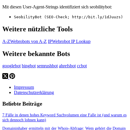
Mit diesen User-Agent-Strings identifiziert sich seobilitybot:
SeobilityBot (SEO-Check; http://bit.ly/1dJuuzs)
Weitere nützliche Tools
A-Z
Webrobots von A-Z
IP
Webrobot IP Lookup
Weitere bekannte Bots
googlebot
bingbot
semrushbot
ahrefsbot
ccbot
Impressum
Datenschutzerklärung
Beliebte Beiträge
7 Fälle in denen hohes Keyword Suchvolumen eine Falle ist (und warum es
sich dennoch lohnen kann)
Domaininhaber ermitteln mit der Whois-Abfrage: Wem gehört die Domain