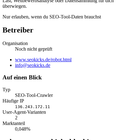
Last, Wettbewerbsanalyse oder Datensammlung für dich
überwiegen.
Nur erlauben, wenn du SEO-Tool-Daten brauchst
Betreiber
Organisation
Noch nicht geprüft
Website
www.seokicks.de/robot.html
E-
info@seokicks.de
Mail
Auf einen Blick
Typ
SEO-Tool-Crawler
Häufige IP
136.243.172.11
User-Agent-Varianten
2
Marktanteil
0,048%