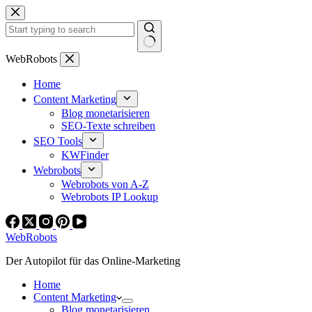
Zum
Inhalt
springen
Keine
WebRobots
Ergebnisse
Home
Content Marketing
Blog monetarisieren
SEO-Texte schreiben
SEO Tools
KWFinder
Webrobots
Webrobots von A-Z
Webrobots IP Lookup
WebRobots
Der Autopilot für das Online-Marketing
Home
Content Marketing
Blog monetarisieren