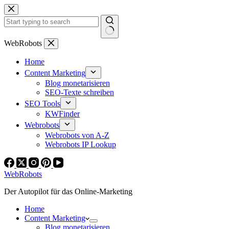
Zum
Inhalt
springen
Keine
WebRobots
Ergebnisse
Home
Content Marketing
Blog monetarisieren
SEO-Texte schreiben
SEO Tools
KWFinder
Webrobots
Webrobots von A-Z
Webrobots IP Lookup
WebRobots
Der Autopilot für das Online-Marketing
Home
Content Marketing
Blog monetarisieren