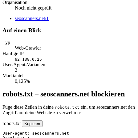
Organisation
Noch nicht geprüft
Website
seoscanners.net/1
Auf einen Blick
Typ
Web-Crawler
Häufige IP
62.138.0.25
User-Agent-Varianten
2
Marktanteil
0,125%
robots.txt – seoscanners.net blockieren
Füge diese Zeilen in deine
ein, um seoscanners.net den
robots.txt
Zugriff auf deine Website zu verwehren:
robots.txt
Kopieren
User-agent: seoscanners.net

Disallow: /