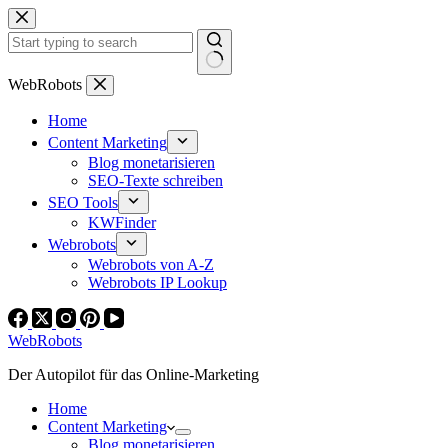
Zum
Inhalt
springen
Keine
WebRobots
Ergebnisse
Home
Content Marketing
Blog monetarisieren
SEO-Texte schreiben
SEO Tools
KWFinder
Webrobots
Webrobots von A-Z
Webrobots IP Lookup
WebRobots
Der Autopilot für das Online-Marketing
Home
Content Marketing
Blog monetarisieren