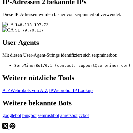
IP-Adressen
2 bekannte IPs
Diese IP-Adressen wurden bisher von serpminerbot verwendet:
148.113.197.72
51.79.70.117
User Agents
Mit diesen User-Agent-Strings identifiziert sich serpminerbot:
SerpMinerBot/0.1 (contact: support@serpminer.com)
Weitere nützliche Tools
A-Z
Webrobots von A-Z
IP
Webrobot IP Lookup
Weitere bekannte Bots
googlebot
bingbot
semrushbot
ahrefsbot
ccbot