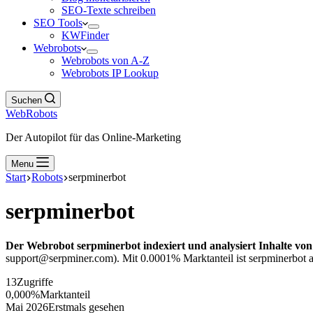
SEO-Texte schreiben
SEO Tools
KWFinder
Webrobots
Webrobots von A-Z
Webrobots IP Lookup
Suchen
WebRobots
Der Autopilot für das Online-Marketing
Menu
Start
Robots
serpminerbot
serpminerbot
Der Webrobot serpminerbot indexiert und analysiert Inhalte von
support@serpminer.com). Mit 0.0001% Marktanteil ist serpminerbot au
13
Zugriffe
0,000%
Marktanteil
Mai 2026
Erstmals gesehen