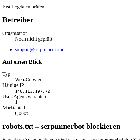
Erst Logdaten prüfen
Betreiber
Organisation
Noch nicht geprüft
Website
support@serpminer.com
Auf einen Blick
Typ
Web-Crawler
Häufige IP
148.113.197.72
User-Agent-Varianten
1
Marktanteil
0,000%
robots.txt – serpminerbot blockieren
Füge diese Zeilen in deine
ein, um serpminerbot den Zug
robots.txt