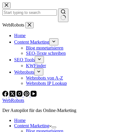
Zum
Inhalt
springen
Keine
WebRobots
Ergebnisse
Home
Content Marketing
Blog monetarisieren
SEO-Texte schreiben
SEO Tools
KWFinder
Webrobots
Webrobots von A-Z
Webrobots IP Lookup
WebRobots
Der Autopilot für das Online-Marketing
Home
Content Marketing
Blog monetarisieren