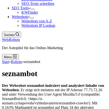
SEO-Texte schreiben
SEO Tools
KWFinder
Webrobots
Webrobots von A-Z
Webrobots IP Lookup
Suchen
WebRobots
Der Autopilot für das Online-Marketing
Menu
Start
Robots
seznambot
seznambot
Der Webrobot seznambot indexiert und analysiert Inhalte von
Webseiten.
Er zeigt sich meistens mit der IP Adresse 77.75.72.26
und unter Verwendung des User Agent Mozilla/5.0 (compatible;
SeznamBot/4.0; +https://o-
seznam.cz/napoveda/vyhledavani/en/seznambot-crawler/). Mit
0.163% Marktanteil ist seznambot auf Platz 34 der aktivsten