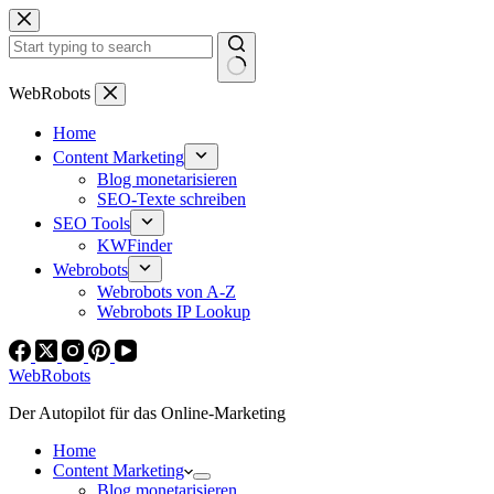
Zum
Inhalt
springen
Keine
WebRobots
Ergebnisse
Home
Content Marketing
Blog monetarisieren
SEO-Texte schreiben
SEO Tools
KWFinder
Webrobots
Webrobots von A-Z
Webrobots IP Lookup
WebRobots
Der Autopilot für das Online-Marketing
Home
Content Marketing
Blog monetarisieren