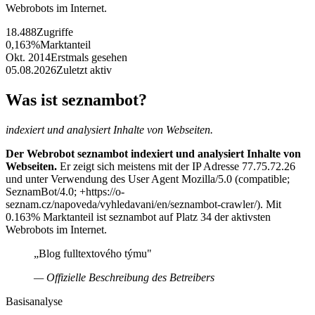
Webrobots im Internet.
18.488
Zugriffe
0,163%
Marktanteil
Okt. 2014
Erstmals gesehen
05.08.2026
Zuletzt aktiv
Was ist seznambot?
indexiert und analysiert Inhalte von Webseiten.
Der Webrobot seznambot indexiert und analysiert Inhalte von
Webseiten.
Er zeigt sich meistens mit der IP Adresse 77.75.72.26
und unter Verwendung des User Agent Mozilla/5.0 (compatible;
SeznamBot/4.0; +https://o-
seznam.cz/napoveda/vyhledavani/en/seznambot-crawler/). Mit
0.163% Marktanteil ist seznambot auf Platz 34 der aktivsten
Webrobots im Internet.
„Blog fulltextového týmu"
— Offizielle Beschreibung des Betreibers
Basisanalyse