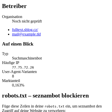
Betreiber
Organisation
Noch nicht geprüft
Website
fulltext.sblog.cz/
E-
mail@example.tld
Mail
Auf einen Blick
Typ
Suchmaschinenbot
Häufige IP
77.75.72.26
User-Agent-Varianten
8
Marktanteil
0,163%
robots.txt – seznambot blockieren
Füge diese Zeilen in deine
ein, um seznambot den
robots.txt
Zugriff auf deine Website zu verwehren: