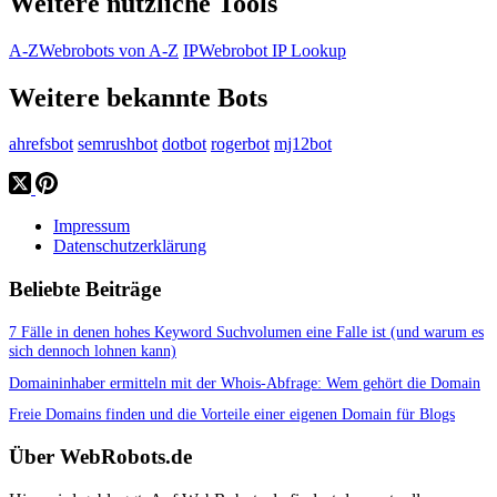
Weitere nützliche Tools
A-Z
Webrobots von A-Z
IP
Webrobot IP Lookup
Weitere bekannte Bots
ahrefsbot
semrushbot
dotbot
rogerbot
mj12bot
Impressum
Datenschutzerklärung
Beliebte Beiträge
7 Fälle in denen hohes Keyword Suchvolumen eine Falle ist (und warum es
sich dennoch lohnen kann)
Domaininhaber ermitteln mit der Whois-Abfrage: Wem gehört die Domain
Freie Domains finden und die Vorteile einer eigenen Domain für Blogs
Über WebRobots.de