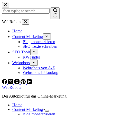
Zum
Inhalt
springen
Keine
WebRobots
Ergebnisse
Home
Content Marketing
Blog monetarisieren
SEO-Texte schreiben
SEO Tools
KWFinder
Webrobots
Webrobots von A-Z
Webrobots IP Lookup
WebRobots
Der Autopilot für das Online-Marketing
Home
Content Marketing
Blog monetarisieren