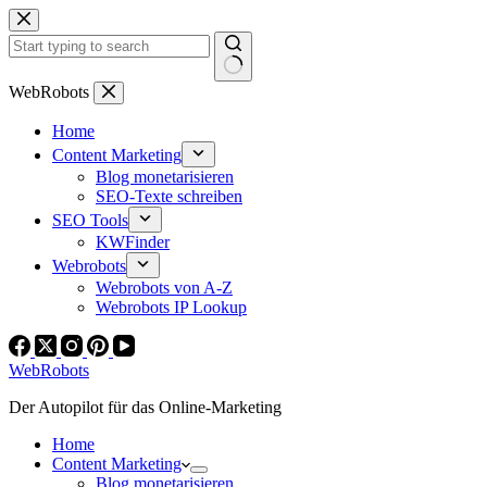
Zum
Inhalt
springen
Keine
WebRobots
Ergebnisse
Home
Content Marketing
Blog monetarisieren
SEO-Texte schreiben
SEO Tools
KWFinder
Webrobots
Webrobots von A-Z
Webrobots IP Lookup
WebRobots
Der Autopilot für das Online-Marketing
Home
Content Marketing
Blog monetarisieren