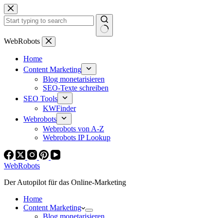
Zum
Inhalt
springen
Keine
WebRobots
Ergebnisse
Home
Content Marketing
Blog monetarisieren
SEO-Texte schreiben
SEO Tools
KWFinder
Webrobots
Webrobots von A-Z
Webrobots IP Lookup
WebRobots
Der Autopilot für das Online-Marketing
Home
Content Marketing
Blog monetarisieren