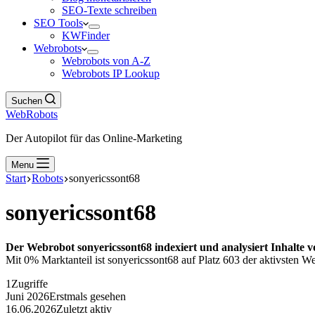
SEO-Texte schreiben
SEO Tools
KWFinder
Webrobots
Webrobots von A-Z
Webrobots IP Lookup
Suchen
WebRobots
Der Autopilot für das Online-Marketing
Menu
Start
Robots
sonyericssont68
sonyericssont68
Der Webrobot sonyericssont68 indexiert und analysiert Inhalte 
Mit 0% Marktanteil ist sonyericssont68 auf Platz 603 der aktivsten We
1
Zugriffe
Juni 2026
Erstmals gesehen
16.06.2026
Zuletzt aktiv