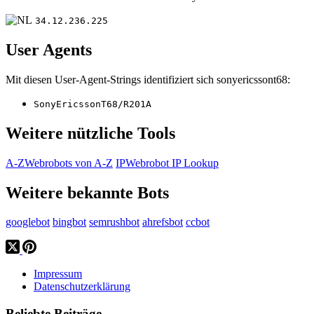
34.12.236.225
User Agents
Mit diesen User-Agent-Strings identifiziert sich sonyericssont68:
SonyEricssonT68/R201A
Weitere nützliche Tools
A-Z
Webrobots von A-Z
IP
Webrobot IP Lookup
Weitere bekannte Bots
googlebot
bingbot
semrushbot
ahrefsbot
ccbot
Impressum
Datenschutzerklärung
Beliebte Beiträge