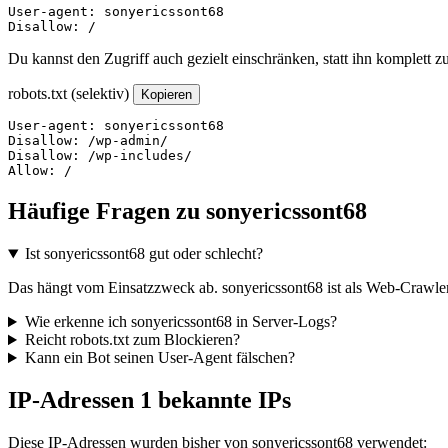
User-agent: sonyericssont68

Disallow: /
Du kannst den Zugriff auch gezielt einschränken, statt ihn komplett z
robots.txt (selektiv)
Kopieren
User-agent: sonyericssont68

Disallow: /wp-admin/

Disallow: /wp-includes/

Allow: /
Häufige Fragen zu sonyericssont68
Ist sonyericssont68 gut oder schlecht?
Das hängt vom Einsatzzweck ab. sonyericssont68 ist als Web-Crawler 
Wie erkenne ich sonyericssont68 in Server-Logs?
Reicht robots.txt zum Blockieren?
Kann ein Bot seinen User-Agent fälschen?
IP-Adressen
1 bekannte IPs
Diese IP-Adressen wurden bisher von sonyericssont68 verwendet: