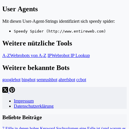
User Agents
Mit diesen User-Agent-Strings identifiziert sich speedy spider:
Speedy Spider (http://www.entireweb.com)
Weitere nützliche Tools
A-Z
Webrobots von A-Z
IP
Webrobot IP Lookup
Weitere bekannte Bots
googlebot
bingbot
semrushbot
ahrefsbot
ccbot
Impressum
Datenschutzerklärung
Beliebte Beiträge
7 Fälle in denen hohes Keyword Suchvolumen eine Falle ist (und warum es