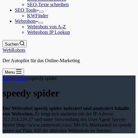
SEO-Texte schreiben
SEO Tools
KWFinder
Webrobots
Webrobots von A-Z
Webrobots IP Lookup
Suchen
WebRobots
Der Autopilot für das Online-Marketing
Menu
Start
Robots
speedy spider
speedy spider
Der Webrobot speedy spider indexiert und analysiert Inhalte
von Webseiten.
Er zeigt sich meistens mit der IP Adresse
212.214.229.27 und unter Verwendung des User Agent Speedy
Spider (http://www.entireweb.com). Mit 0% Marktanteil ist speedy
spider auf Platz 420 der aktivsten Webrobots im Internet.