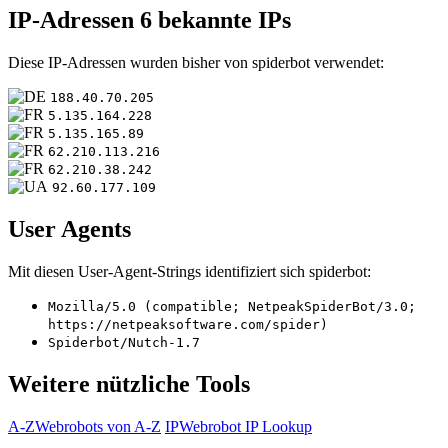
IP-Adressen
6 bekannte IPs
Diese IP-Adressen wurden bisher von spiderbot verwendet:
188.40.70.205
5.135.164.228
5.135.165.89
62.210.113.216
62.210.38.242
92.60.177.109
User Agents
Mit diesen User-Agent-Strings identifiziert sich spiderbot:
Mozilla/5.0 (compatible; NetpeakSpiderBot/3.0;
https://netpeaksoftware.com/spider)
Spiderbot/Nutch-1.7
Weitere nützliche Tools
A-Z
Webrobots von A-Z
IP
Webrobot IP Lookup