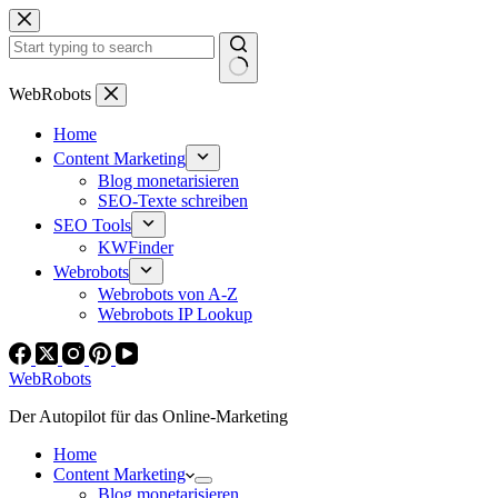
Zum
Inhalt
springen
Keine
WebRobots
Ergebnisse
Home
Content Marketing
Blog monetarisieren
SEO-Texte schreiben
SEO Tools
KWFinder
Webrobots
Webrobots von A-Z
Webrobots IP Lookup
WebRobots
Der Autopilot für das Online-Marketing
Home
Content Marketing
Blog monetarisieren