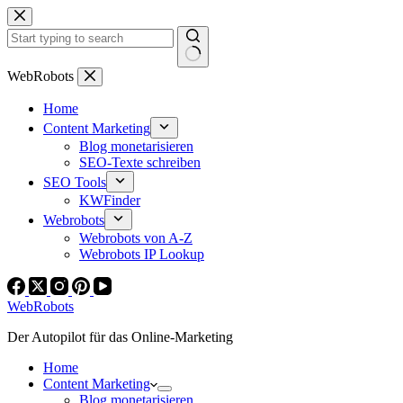
Zum
Inhalt
springen
Keine
WebRobots
Ergebnisse
Home
Content Marketing
Blog monetarisieren
SEO-Texte schreiben
SEO Tools
KWFinder
Webrobots
Webrobots von A-Z
Webrobots IP Lookup
WebRobots
Der Autopilot für das Online-Marketing
Home
Content Marketing
Blog monetarisieren