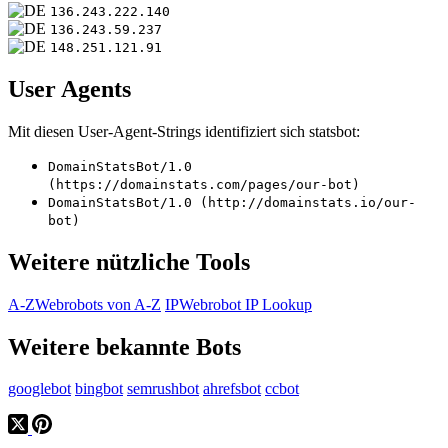
136.243.222.140
136.243.59.237
148.251.121.91
User Agents
Mit diesen User-Agent-Strings identifiziert sich statsbot:
DomainStatsBot/1.0
(https://domainstats.com/pages/our-bot)
DomainStatsBot/1.0 (http://domainstats.io/our-
bot)
Weitere nützliche Tools
A-Z
Webrobots von A-Z
IP
Webrobot IP Lookup
Weitere bekannte Bots
googlebot
bingbot
semrushbot
ahrefsbot
ccbot