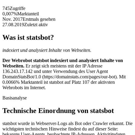
745
Zugriffe
0,007%
Marktanteil
Nov. 2017
Erstmals gesehen
27.08.2019
Zuletzt aktiv
Was ist statsbot?
indexiert und analysiert Inhalte von Webseiten.
Der Webrobot statsbot indexiert und analysiert Inhalte von
Webseiten.
Er zeigt sich meistens mit der IP Adresse
136.243.17.142 und unter Verwendung des User Agent
DomainStatsBot/1.0 (https://domainstats.com/pages/our-bot). Mit
0.0066% Marktanteil ist statsbot auf Platz 107 der aktivsten
Webrobots im Internet.
Basisanalyse
Technische Einordnung von statsbot
statsbot wurde in Webserver-Logs als Bot oder Crawler erkannt. Die
wichtigsten technischen Hinweise findest du auf dieser Seite:
bekannte User-Agents, beobachtete IP-Adressen, Aktivitätsdaten