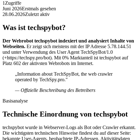
1
Zugriffe
Juni 2026
Erstmals gesehen
28.06.2026
Zuletzt aktiv
Was ist techspybot?
Der Webrobot techspybot indexiert und analysiert Inhalte von
Webseiten.
Er zeigt sich meistens mit der IP Adresse 5.78.144.51
und unter Verwendung des User Agent TechSpyBot/1.0
(+https://techspy.pro/bot). Mit 0% Marktanteil ist techspybot auf
Platz 602 der aktivsten Webrobots im Internet.
„Information about TechSpyBot, the web crawler
operated by TechSpy.pro."
— Offizielle Beschreibung des Betreibers
Basisanalyse
Technische Einordnung von techspybot
techspybot wurde in Webserver-Logs als Bot oder Crawler erkannt.
Die wichtigsten technischen Hinweise findest du auf dieser Seite:
bekannte User-Agents, beobachtete IP-Adressen, Aktivitätsdaten