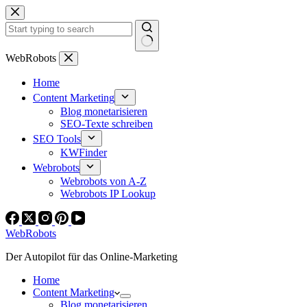
Zum
Inhalt
springen
Keine
WebRobots
Ergebnisse
Home
Content Marketing
Blog monetarisieren
SEO-Texte schreiben
SEO Tools
KWFinder
Webrobots
Webrobots von A-Z
Webrobots IP Lookup
WebRobots
Der Autopilot für das Online-Marketing
Home
Content Marketing
Blog monetarisieren