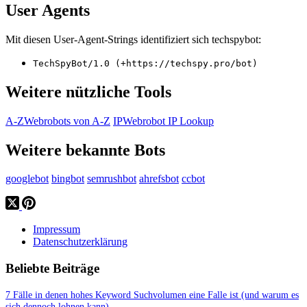
User Agents
Mit diesen User-Agent-Strings identifiziert sich techspybot:
TechSpyBot/1.0 (+https://techspy.pro/bot)
Weitere nützliche Tools
A-Z
Webrobots von A-Z
IP
Webrobot IP Lookup
Weitere bekannte Bots
googlebot
bingbot
semrushbot
ahrefsbot
ccbot
Impressum
Datenschutzerklärung
Beliebte Beiträge
7 Fälle in denen hohes Keyword Suchvolumen eine Falle ist (und warum es
sich dennoch lohnen kann)