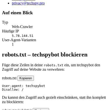
E-
privacy@techspy.pro
Mail
Auf einen Blick
Typ
Web-Crawler
Häufige IP
5.78.144.51
User-Agent-Varianten
1
robots.txt – techspybot blockieren
Füge diese Zeilen in deine
ein, um techspybot den
robots.txt
Zugriff auf deine Website zu verwehren:
robots.txt
Kopieren
User-agent: techspybot

Disallow: /
Du kannst den Zugriff auch gezielt einschränken, statt ihn komplett
zu blockieren: