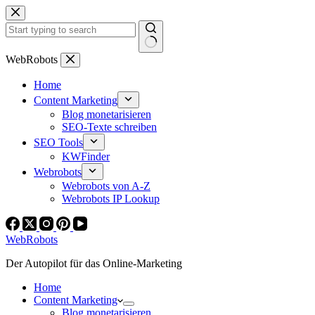
Zum
Inhalt
springen
Keine
WebRobots
Ergebnisse
Home
Content Marketing
Blog monetarisieren
SEO-Texte schreiben
SEO Tools
KWFinder
Webrobots
Webrobots von A-Z
Webrobots IP Lookup
WebRobots
Der Autopilot für das Online-Marketing
Home
Content Marketing
Blog monetarisieren