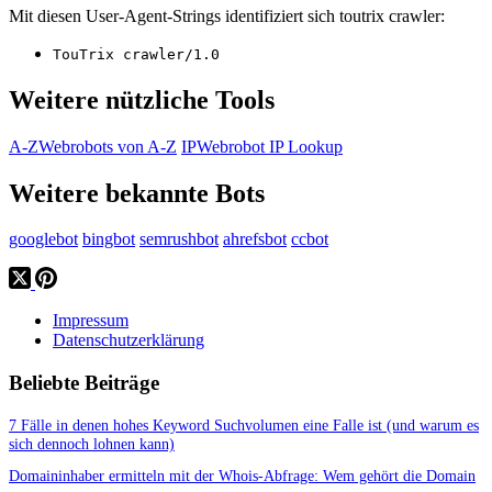
Mit diesen User-Agent-Strings identifiziert sich toutrix crawler:
TouTrix crawler/1.0
Weitere nützliche Tools
A-Z
Webrobots von A-Z
IP
Webrobot IP Lookup
Weitere bekannte Bots
googlebot
bingbot
semrushbot
ahrefsbot
ccbot
Impressum
Datenschutzerklärung
Beliebte Beiträge
7 Fälle in denen hohes Keyword Suchvolumen eine Falle ist (und warum es
sich dennoch lohnen kann)
Domaininhaber ermitteln mit der Whois-Abfrage: Wem gehört die Domain