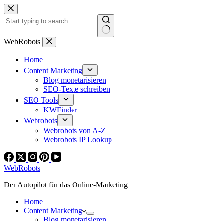
Zum
Inhalt
springen
Keine
WebRobots
Ergebnisse
Home
Content Marketing
Blog monetarisieren
SEO-Texte schreiben
SEO Tools
KWFinder
Webrobots
Webrobots von A-Z
Webrobots IP Lookup
WebRobots
Der Autopilot für das Online-Marketing
Home
Content Marketing
Blog monetarisieren