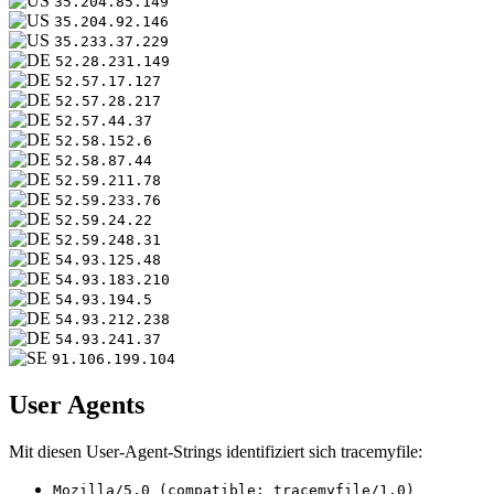
35.204.85.149
35.204.92.146
35.233.37.229
52.28.231.149
52.57.17.127
52.57.28.217
52.57.44.37
52.58.152.6
52.58.87.44
52.59.211.78
52.59.233.76
52.59.24.22
52.59.248.31
54.93.125.48
54.93.183.210
54.93.194.5
54.93.212.238
54.93.241.37
91.106.199.104
User Agents
Mit diesen User-Agent-Strings identifiziert sich tracemyfile:
Mozilla/5.0 (compatible; tracemyfile/1.0)