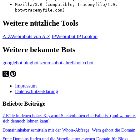
Mozilla/5.0 (compatible; tracemyfile/1.0;
bot@tracemyfile.com)
Weitere nützliche Tools
A-Z
Webrobots von A-Z
IP
Webrobot IP Lookup
Weitere bekannte Bots
googlebot
bingbot
semrushbot
ahrefsbot
ccbot
Impressum
Datenschutzerklärung
Beliebte Beiträge
7 Fälle in denen hohes Keyword Suchvolumen eine Falle ist (und warum es
sich dennoch lohnen kann)
Domaininhaber ermitteln mit der Whois-Abfrage: Wem gehört die Domain
Freie Domains finden und die Vorteile einer eigenen Domain für Blogs