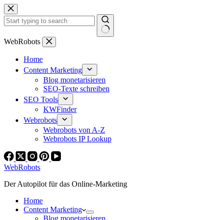
Zum
Inhalt
springen
Keine
WebRobots
Ergebnisse
Home
Content Marketing
Blog monetarisieren
SEO-Texte schreiben
SEO Tools
KWFinder
Webrobots
Webrobots von A-Z
Webrobots IP Lookup
WebRobots
Der Autopilot für das Online-Marketing
Home
Content Marketing
Blog monetarisieren