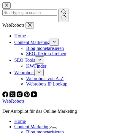
Zum
Inhalt
springen
Keine
WebRobots
Ergebnisse
Home
Content Marketing
Blog monetarisieren
SEO-Texte schreiben
SEO Tools
KWFinder
Webrobots
Webrobots von A-Z
Webrobots IP Lookup
WebRobots
Der Autopilot für das Online-Marketing
Home
Content Marketing
Blog monetarisieren