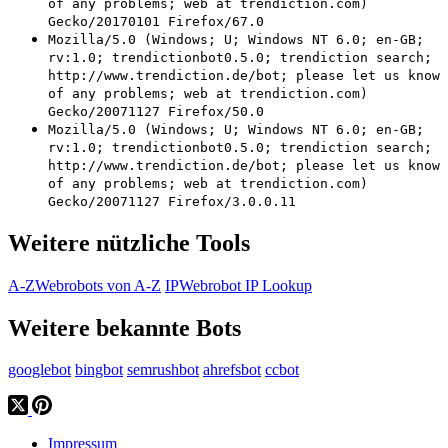
of any problems; web at trendiction.com)
Gecko/20170101 Firefox/67.0
Mozilla/5.0 (Windows; U; Windows NT 6.0; en-GB;
rv:1.0; trendictionbot0.5.0; trendiction search;
http://www.trendiction.de/bot; please let us know
of any problems; web at trendiction.com)
Gecko/20071127 Firefox/50.0
Mozilla/5.0 (Windows; U; Windows NT 6.0; en-GB;
rv:1.0; trendictionbot0.5.0; trendiction search;
http://www.trendiction.de/bot; please let us know
of any problems; web at trendiction.com)
Gecko/20071127 Firefox/3.0.0.11
Weitere nützliche Tools
A-Z
Webrobots von A-Z
IP
Webrobot IP Lookup
Weitere bekannte Bots
googlebot
bingbot
semrushbot
ahrefsbot
ccbot
Impressum