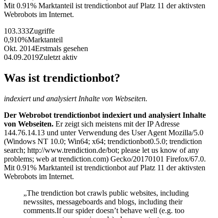
Mit 0.91% Marktanteil ist trendictionbot auf Platz 11 der aktivsten
Webrobots im Internet.
103.333
Zugriffe
0,910%
Marktanteil
Okt. 2014
Erstmals gesehen
04.09.2019
Zuletzt aktiv
Was ist trendictionbot?
indexiert und analysiert Inhalte von Webseiten.
Der Webrobot trendictionbot indexiert und analysiert Inhalte
von Webseiten.
Er zeigt sich meistens mit der IP Adresse
144.76.14.13 und unter Verwendung des User Agent Mozilla/5.0
(Windows NT 10.0; Win64; x64; trendictionbot0.5.0; trendiction
search; http://www.trendiction.de/bot; please let us know of any
problems; web at trendiction.com) Gecko/20170101 Firefox/67.0.
Mit 0.91% Marktanteil ist trendictionbot auf Platz 11 der aktivsten
Webrobots im Internet.
„The trendiction bot crawls public websites, including
newssites, messageboards and blogs, including their
comments.If our spider doesn’t behave well (e.g. too