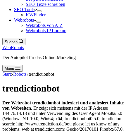
SEO-Texte schreiben
SEO Tools
KWFinder
Webrobots
Webrobots von A-Z
Webrobots IP Lookup
Suchen
WebRobots
Der Autopilot für das Online-Marketing
Menu
Start
Robots
trendictionbot
trendictionbot
Der Webrobot trendictionbot indexiert und analysiert Inhalte
von Webseiten.
Er zeigt sich meistens mit der IP Adresse
144.76.14.13 und unter Verwendung des User Agent Mozilla/5.0
(Windows NT 10.0; Win64; x64; trendictionbot0.5.0; trendiction
search; http://www.trendiction.de/bot; please let us know of any
problems; web at trendiction.com) Gecko/20170101 Firefox/67.0.