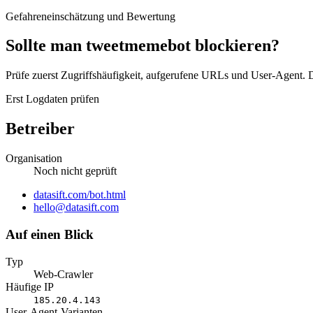
Gefahreneinschätzung und Bewertung
Sollte man tweetmemebot blockieren?
Prüfe zuerst Zugriffshäufigkeit, aufgerufene URLs und User-Agent. D
Erst Logdaten prüfen
Betreiber
Organisation
Noch nicht geprüft
Website
datasift.com/bot.html
E-
hello@datasift.com
Mail
Auf einen Blick
Typ
Web-Crawler
Häufige IP
185.20.4.143
User-Agent-Varianten