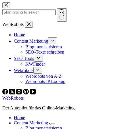
Zum
Inhalt
springen
Keine
WebRobots
Ergebnisse
Home
Content Marketing
Blog monetarisieren
SEO-Texte schreiben
SEO Tools
KWFinder
Webrobots
Webrobots von A-Z
Webrobots IP Lookup
WebRobots
Der Autopilot für das Online-Marketing
Home
Content Marketing
Blog monetarisieren