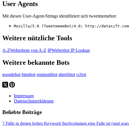
User Agents
Mit diesen User-Agent-Strings identifiziert sich tweetmemebot:
Mozilla/5.0 (TweetmemeBot/4.0; http://datasift.com
Weitere nützliche Tools
A-Z
Webrobots von A-Z
IP
Webrobot IP Lookup
Weitere bekannte Bots
googlebot
bingbot
semrushbot
ahrefsbot
ccbot
Impressum
Datenschutzerklärung
Beliebte Beiträge
7 Fälle in denen hohes Keyword Suchvolumen eine Falle ist (und war