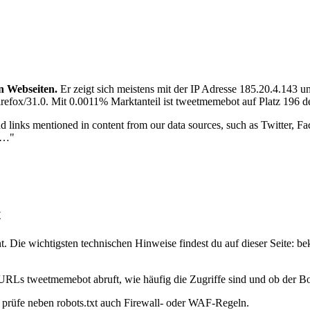
n Webseiten.
Er zeigt sich meistens mit der IP Adresse 185.20.4.143 
efox/31.0. Mit 0.0011% Marktanteil ist tweetmemebot auf Platz 196 de
nd links mentioned in content from our data sources, such as Twitter,
or…"
t
Die wichtigsten technischen Hinweise findest du auf dieser Seite: be
 URLs tweetmemebot abruft, wie häufig die Zugriffe sind und ob der Bot
t, prüfe neben robots.txt auch Firewall- oder WAF-Regeln.