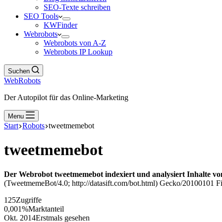
SEO-Texte schreiben
SEO Tools
KWFinder
Webrobots
Webrobots von A-Z
Webrobots IP Lookup
Suchen
WebRobots
Der Autopilot für das Online-Marketing
Menu
Start
Robots
tweetmemebot
tweetmemebot
Der Webrobot tweetmemebot indexiert und analysiert Inhalte vo
(TweetmemeBot/4.0; http://datasift.com/bot.html) Gecko/20100101 Fir
125
Zugriffe
0,001%
Marktanteil
Okt. 2014
Erstmals gesehen