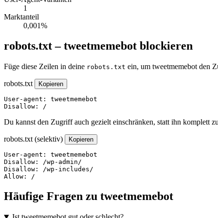
1
Marktanteil
0,001%
robots.txt – tweetmemebot blockieren
Füge diese Zeilen in deine
ein, um tweetmemebot den Zug
robots.txt
robots.txt
Kopieren
User-agent: tweetmemebot

Disallow: /
Du kannst den Zugriff auch gezielt einschränken, statt ihn komplett z
robots.txt (selektiv)
Kopieren
User-agent: tweetmemebot

Disallow: /wp-admin/

Disallow: /wp-includes/

Allow: /
Häufige Fragen zu tweetmemebot
Ist tweetmemebot gut oder schlecht?