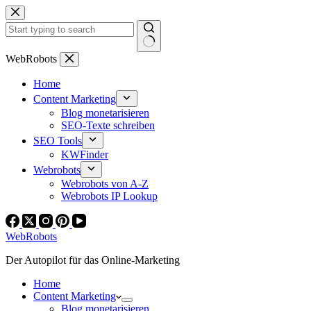
Zum
Inhalt
springen
Keine
WebRobots
Ergebnisse
Home
Content Marketing
Blog monetarisieren
SEO-Texte schreiben
SEO Tools
KWFinder
Webrobots
Webrobots von A-Z
Webrobots IP Lookup
WebRobots
Der Autopilot für das Online-Marketing
Home
Content Marketing
Blog monetarisieren