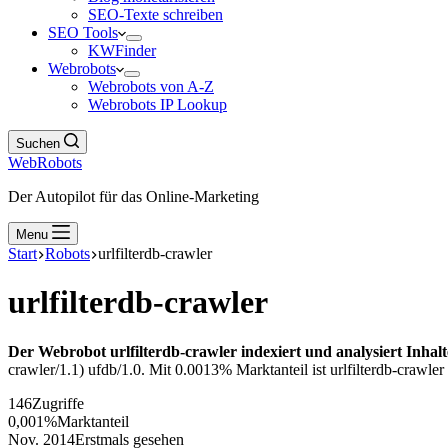
SEO-Texte schreiben
SEO Tools
KWFinder
Webrobots
Webrobots von A-Z
Webrobots IP Lookup
Suchen
WebRobots
Der Autopilot für das Online-Marketing
Menu
Start
Robots
urlfilterdb-crawler
urlfilterdb-crawler
Der Webrobot urlfilterdb-crawler indexiert und analysiert Inhal
crawler/1.1) ufdb/1.0. Mit 0.0013% Marktanteil ist urlfilterdb-crawler
146
Zugriffe
0,001%
Marktanteil
Nov. 2014
Erstmals gesehen