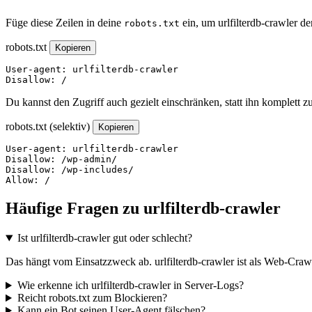
Füge diese Zeilen in deine
ein, um urlfilterdb-crawler d
robots.txt
robots.txt
Kopieren
User-agent: urlfilterdb-crawler

Disallow: /
Du kannst den Zugriff auch gezielt einschränken, statt ihn komplett z
robots.txt (selektiv)
Kopieren
User-agent: urlfilterdb-crawler

Disallow: /wp-admin/

Disallow: /wp-includes/

Allow: /
Häufige Fragen zu urlfilterdb-crawler
Ist urlfilterdb-crawler gut oder schlecht?
Das hängt vom Einsatzzweck ab. urlfilterdb-crawler ist als Web-Crawl
Wie erkenne ich urlfilterdb-crawler in Server-Logs?
Reicht robots.txt zum Blockieren?
Kann ein Bot seinen User-Agent fälschen?