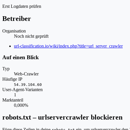
Erst Logdaten prüfen
Betreiber
Organisation
Noch nicht geprüft
Website
url-classification.io/wiki/index.php?title=url_server_crawler
Auf einen Blick
Typ
Web-Crawler
Häufige IP
54.39.104.60
User-Agent-Varianten
1
Marktanteil
0,000%
robots.txt – urlservercrawler blockieren
Füge diese Zeilen in deine
ein, um urlservercrawler den 
robots.txt