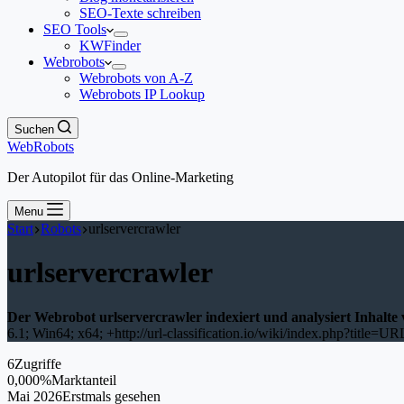
SEO-Texte schreiben
SEO Tools
KWFinder
Webrobots
Webrobots von A-Z
Webrobots IP Lookup
Suchen
WebRobots
Der Autopilot für das Online-Marketing
Menu
Start
Robots
urlservercrawler
urlservercrawler
Der Webrobot urlservercrawler indexiert und analysiert Inhalte
6.1; Win64; x64; +http://url-classification.io/wiki/index.php?title=U
6
Zugriffe
0,000%
Marktanteil
Mai 2026
Erstmals gesehen