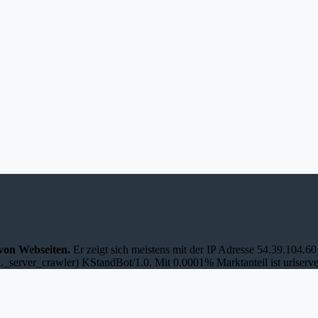
 von Webseiten.
Er zeigt sich meistens mit der IP Adresse 54.39.104
RL_server_crawler) KStandBot/1.0. Mit 0.0001% Marktanteil ist urlserve