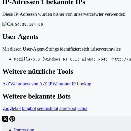
IP-Adressen
1 bekannte IPs
Diese IP-Adressen wurden bisher von urlservercrawler verwendet:
54.39.104.60
User Agents
Mit diesen User-Agent-Strings identifiziert sich urlservercrawler:
Mozilla/5.0 (Windows NT 6.1; Win64; x64; +http://u
Weitere nützliche Tools
A-Z
Webrobots von A-Z
IP
Webrobot IP Lookup
Weitere bekannte Bots
googlebot
bingbot
semrushbot
ahrefsbot
ccbot
Impressum