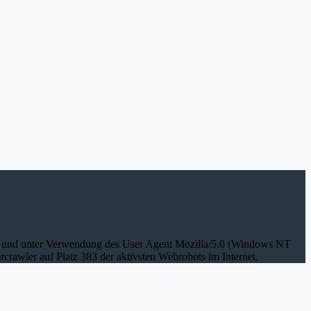
.60 und unter Verwendung des User Agent Mozilla/5.0 (Windows NT
rcrawler auf Platz 383 der aktivsten Webrobots im Internet.