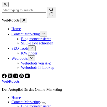
Zum
Inhalt
springen
Keine
WebRobots
Ergebnisse
Home
Content Marketing
Blog monetarisieren
SEO-Texte schreiben
SEO Tools
KWFinder
Webrobots
Webrobots von A-Z
Webrobots IP Lookup
WebRobots
Der Autopilot für das Online-Marketing
Home
Content Marketing
Blog monetarisieren