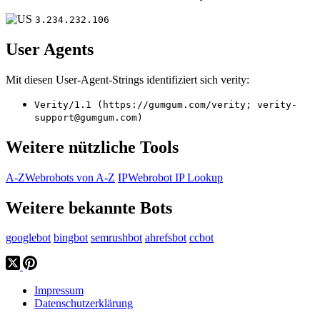
3.234.232.106
User Agents
Mit diesen User-Agent-Strings identifiziert sich verity:
Verity/1.1 (https://gumgum.com/verity; verity-
support@gumgum.com)
Weitere nützliche Tools
A-Z
Webrobots von A-Z
IP
Webrobot IP Lookup
Weitere bekannte Bots
googlebot
bingbot
semrushbot
ahrefsbot
ccbot
Impressum
Datenschutzerklärung