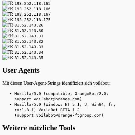
193.252.118.165
193.252.118.166
193.252.118.167
193.252.118.175
81.52.143.26
81.52.143.30
81.52.143.31
81.52.143.32
81.52.143.33
81.52.143.34
81.52.143.35
User Agents
Mit diesen User-Agent-Strings identifiziert sich voilabot:
Mozilla/5.0 (compatible; OrangeBot/2.0;
support.voilabot@orange.com)
Mozilla/5.0 (Windows NT 5.1; U; Win64; fr;
rv:1.8.1) VoilaBot BETA 1.2
(support.voilabot@orange-ftgroup.com)
Weitere nützliche Tools