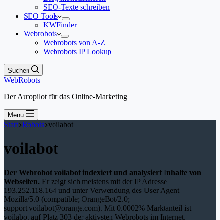
SEO-Texte schreiben
SEO Tools
KWFinder
Webrobots
Webrobots von A-Z
Webrobots IP Lookup
Suchen
WebRobots
Der Autopilot für das Online-Marketing
Menu
Start
Robots
voilabot
voilabot
Der Webrobot voilabot indexiert und analysiert Inhalte von
Webseiten.
Er zeigt sich meistens mit der IP Adresse
193.252.118.164 und unter Verwendung des User Agent
Mozilla/5.0 (compatible; OrangeBot/2.0;
support.voilabot@orange.com). Mit 0.0002% Marktanteil ist
voilabot auf Platz 303 der aktivsten Webrobots im Internet.