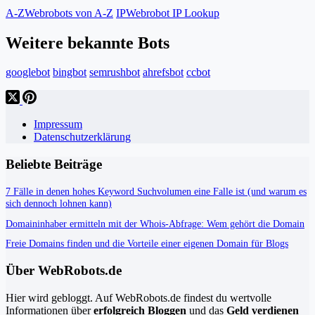
A-Z
Webrobots von A-Z
IP
Webrobot IP Lookup
Weitere bekannte Bots
googlebot
bingbot
semrushbot
ahrefsbot
ccbot
Impressum
Datenschutzerklärung
Beliebte Beiträge
7 Fälle in denen hohes Keyword Suchvolumen eine Falle ist (und warum es
sich dennoch lohnen kann)
Domaininhaber ermitteln mit der Whois-Abfrage: Wem gehört die Domain
Freie Domains finden und die Vorteile einer eigenen Domain für Blogs
Über WebRobots.de
Hier wird gebloggt. Auf WebRobots.de findest du wertvolle
Informationen über
erfolgreich Bloggen
und das
Geld verdienen