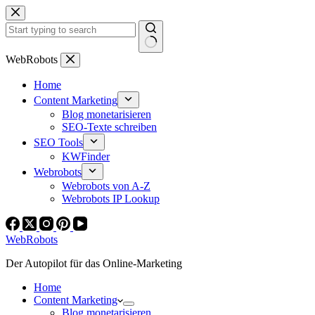
Zum
Inhalt
springen
Keine
WebRobots
Ergebnisse
Home
Content Marketing
Blog monetarisieren
SEO-Texte schreiben
SEO Tools
KWFinder
Webrobots
Webrobots von A-Z
Webrobots IP Lookup
WebRobots
Der Autopilot für das Online-Marketing
Home
Content Marketing
Blog monetarisieren