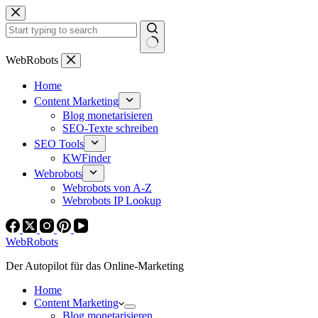
Zum
Inhalt
springen
Keine
WebRobots
Ergebnisse
Home
Content Marketing
Blog monetarisieren
SEO-Texte schreiben
SEO Tools
KWFinder
Webrobots
Webrobots von A-Z
Webrobots IP Lookup
WebRobots
Der Autopilot für das Online-Marketing
Home
Content Marketing
Blog monetarisieren