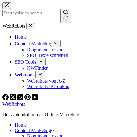
Zum
Inhalt
springen
Keine
WebRobots
Ergebnisse
Home
Content Marketing
Blog monetarisieren
SEO-Texte schreiben
SEO Tools
KWFinder
Webrobots
Webrobots von A-Z
Webrobots IP Lookup
WebRobots
Der Autopilot für das Online-Marketing
Home
Content Marketing
Blog monetarisieren