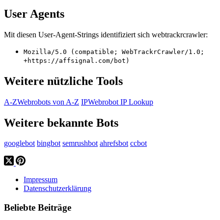
User Agents
Mit diesen User-Agent-Strings identifiziert sich webtrackrcrawler:
Mozilla/5.0 (compatible; WebTrackrCrawler/1.0;
+https://affsignal.com/bot)
Weitere nützliche Tools
A-Z
Webrobots von A-Z
IP
Webrobot IP Lookup
Weitere bekannte Bots
googlebot
bingbot
semrushbot
ahrefsbot
ccbot
Impressum
Datenschutzerklärung
Beliebte Beiträge