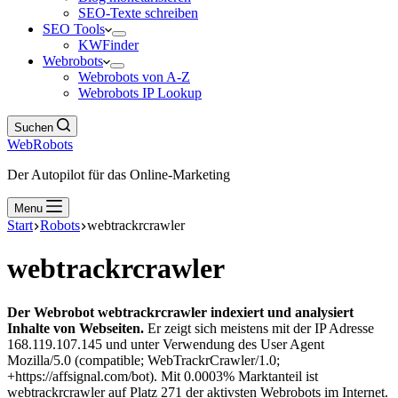
SEO-Texte schreiben
SEO Tools
KWFinder
Webrobots
Webrobots von A-Z
Webrobots IP Lookup
Suchen
WebRobots
Der Autopilot für das Online-Marketing
Menu
Start
Robots
webtrackrcrawler
webtrackrcrawler
Der Webrobot webtrackrcrawler indexiert und analysiert
Inhalte von Webseiten.
Er zeigt sich meistens mit der IP Adresse
168.119.107.145 und unter Verwendung des User Agent
Mozilla/5.0 (compatible; WebTrackrCrawler/1.0;
+https://affsignal.com/bot). Mit 0.0003% Marktanteil ist
webtrackrcrawler auf Platz 271 der aktivsten Webrobots im Internet.