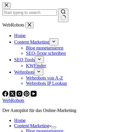
Zum
Inhalt
springen
Keine
WebRobots
Ergebnisse
Home
Content Marketing
Blog monetarisieren
SEO-Texte schreiben
SEO Tools
KWFinder
Webrobots
Webrobots von A-Z
Webrobots IP Lookup
WebRobots
Der Autopilot für das Online-Marketing
Home
Content Marketing
Blog monetarisieren