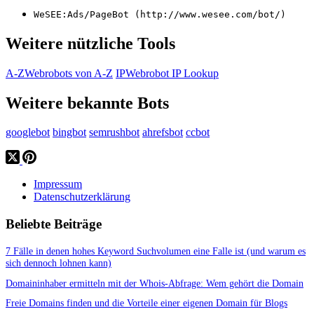
WeSEE:Ads/PageBot (http://www.wesee.com/bot/)
Weitere nützliche Tools
A-Z
Webrobots von A-Z
IP
Webrobot IP Lookup
Weitere bekannte Bots
googlebot
bingbot
semrushbot
ahrefsbot
ccbot
Impressum
Datenschutzerklärung
Beliebte Beiträge
7 Fälle in denen hohes Keyword Suchvolumen eine Falle ist (und warum es
sich dennoch lohnen kann)
Domaininhaber ermitteln mit der Whois-Abfrage: Wem gehört die Domain
Freie Domains finden und die Vorteile einer eigenen Domain für Blogs