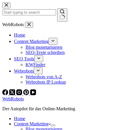
Zum
Inhalt
springen
Keine
WebRobots
Ergebnisse
Home
Content Marketing
Blog monetarisieren
SEO-Texte schreiben
SEO Tools
KWFinder
Webrobots
Webrobots von A-Z
Webrobots IP Lookup
WebRobots
Der Autopilot für das Online-Marketing
Home
Content Marketing
Blog monetarisieren