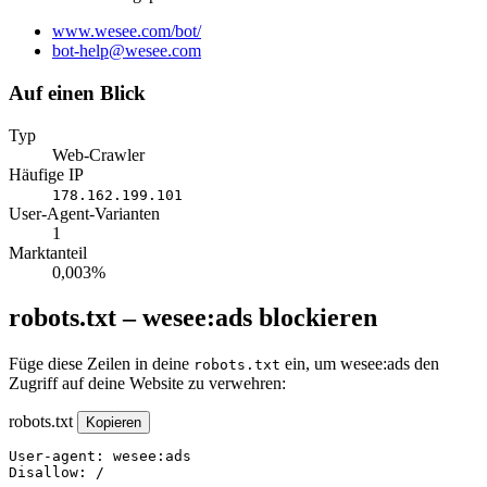
Website
www.wesee.com/bot/
E-
bot-help@wesee.com
Mail
Auf einen Blick
Typ
Web-Crawler
Häufige IP
178.162.199.101
User-Agent-Varianten
1
Marktanteil
0,003%
robots.txt – wesee:ads blockieren
Füge diese Zeilen in deine
ein, um wesee:ads den
robots.txt
Zugriff auf deine Website zu verwehren:
robots.txt
Kopieren
User-agent: wesee:ads

Disallow: /