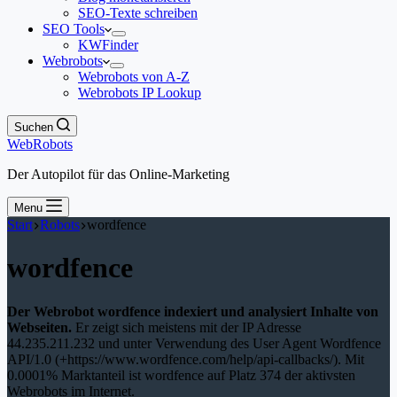
SEO-Texte schreiben
SEO Tools
KWFinder
Webrobots
Webrobots von A-Z
Webrobots IP Lookup
Suchen
WebRobots
Der Autopilot für das Online-Marketing
Menu
Start
Robots
wordfence
wordfence
Der Webrobot wordfence indexiert und analysiert Inhalte von
Webseiten.
Er zeigt sich meistens mit der IP Adresse
44.235.211.232 und unter Verwendung des User Agent Wordfence
API/1.0 (+https://www.wordfence.com/help/api-callbacks/). Mit
0.0001% Marktanteil ist wordfence auf Platz 374 der aktivsten
Webrobots im Internet.