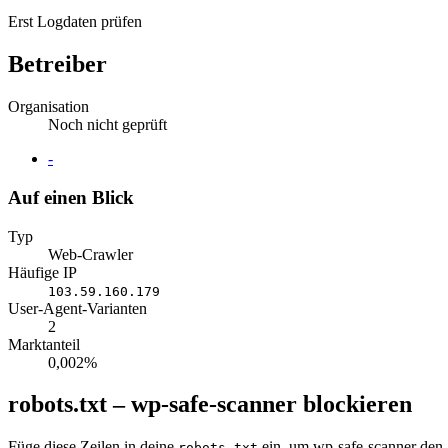
Erst Logdaten prüfen
Betreiber
Organisation
Noch nicht geprüft
Website
-
Auf einen Blick
Typ
Web-Crawler
Häufige IP
103.59.160.179
User-Agent-Varianten
2
Marktanteil
0,002%
robots.txt – wp-safe-scanner blockieren
Füge diese Zeilen in deine
ein, um wp-safe-scanner den 
robots.txt