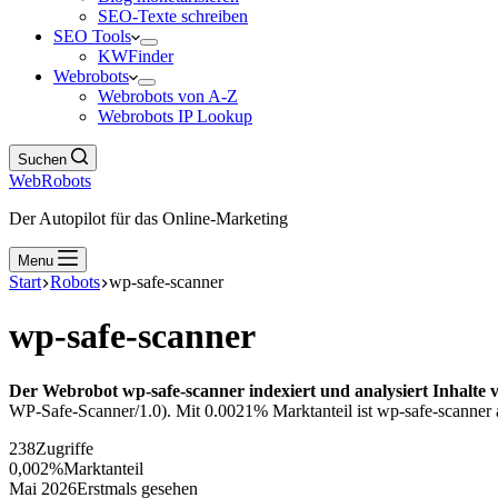
SEO-Texte schreiben
SEO Tools
KWFinder
Webrobots
Webrobots von A-Z
Webrobots IP Lookup
Suchen
WebRobots
Der Autopilot für das Online-Marketing
Menu
Start
Robots
wp-safe-scanner
wp-safe-scanner
Der Webrobot wp-safe-scanner indexiert und analysiert Inhalte 
WP-Safe-Scanner/1.0). Mit 0.0021% Marktanteil ist wp-safe-scanner a
238
Zugriffe
0,002%
Marktanteil
Mai 2026
Erstmals gesehen