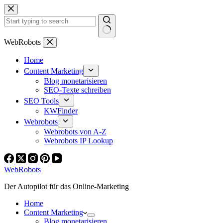
Zum
Inhalt
springen
Keine
WebRobots
Ergebnisse
Home
Content Marketing
Blog monetarisieren
SEO-Texte schreiben
SEO Tools
KWFinder
Webrobots
Webrobots von A-Z
Webrobots IP Lookup
WebRobots
Der Autopilot für das Online-Marketing
Home
Content Marketing
Blog monetarisieren