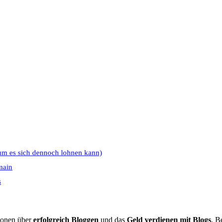
um es sich dennoch lohnen kann)
main
s
tionen über
erfolgreich Bloggen
und das
Geld verdienen mit Blogs
. B