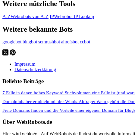
Weitere nützliche Tools
A-Z
Webrobots von A-Z
IP
Webrobot IP Lookup
Weitere bekannte Bots
googlebot
bingbot
semrushbot
ahrefsbot
ccbot
Impressum
Datenschutzerklärung
Beliebte Beiträge
7 Fälle in denen hohes Keyword Suchvolumen eine Falle ist (und war
Domaininhaber ermitteln mit der Whois-Abfrage: Wem gehört die Do
Freie Domains finden und die Vorteile einer eigenen Domain für Blog
Über WebRobots.de
Hier wird gebloggt. Auf WebRobots.de findest du wertvolle Informa